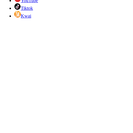
YouTube
Tiktok
Kwai