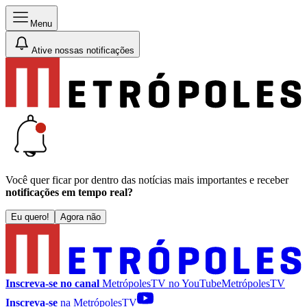
Menu
Ative nossas notificações
Você quer ficar por dentro das notícias mais importantes e receber
notificações em tempo real?
Eu quero!
Agora não
Inscreva-se no canal
MetrópolesTV no
YouTube
MetrópolesTV
Inscreva-se
na MetrópolesTV