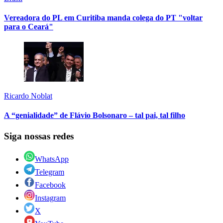
Vereadora do PL em Curitiba manda colega do PT "voltar
para o Ceará"
Ricardo Noblat
A “genialidade” de Flávio Bolsonaro – tal pai, tal filho
Siga nossas redes
WhatsApp
Telegram
Facebook
Instagram
X