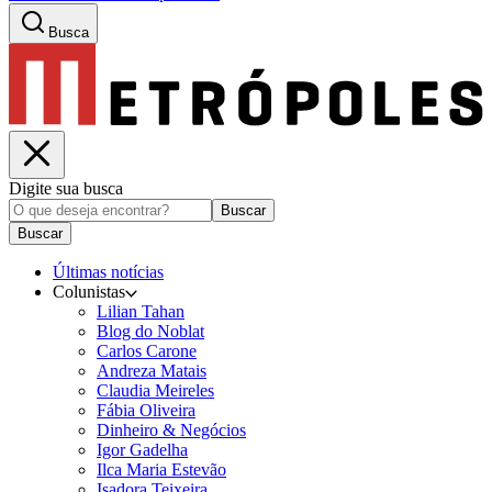
Busca
Digite sua busca
Buscar
Buscar
Últimas notícias
Colunistas
Lilian Tahan
Blog do Noblat
Carlos Carone
Andreza Matais
Claudia Meireles
Fábia Oliveira
Dinheiro & Negócios
Igor Gadelha
Ilca Maria Estevão
Isadora Teixeira