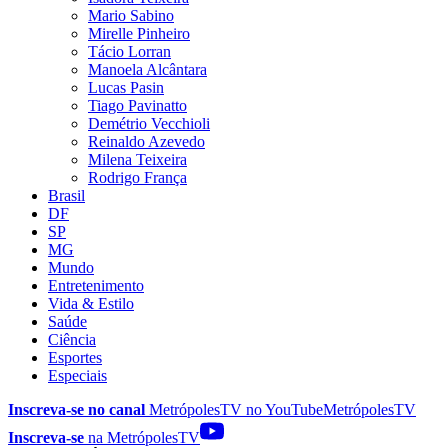
Mario Sabino
Mirelle Pinheiro
Tácio Lorran
Manoela Alcântara
Lucas Pasin
Tiago Pavinatto
Demétrio Vecchioli
Reinaldo Azevedo
Milena Teixeira
Rodrigo França
Brasil
DF
SP
MG
Mundo
Entretenimento
Vida & Estilo
Saúde
Ciência
Esportes
Especiais
Inscreva-se no canal
MetrópolesTV no
YouTube
MetrópolesTV
Inscreva-se
na MetrópolesTV