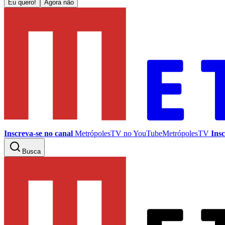
Eu quero!
Agora não
Inscreva-se no canal
MetrópolesTV no
YouTube
MetrópolesTV
Insc
Busca