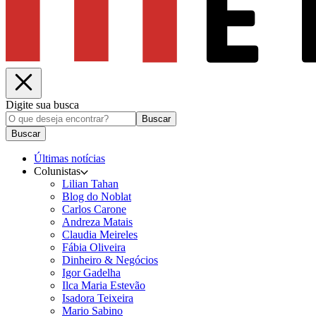
Digite sua busca
Buscar
Buscar
Últimas notícias
Colunistas
Lilian Tahan
Blog do Noblat
Carlos Carone
Andreza Matais
Claudia Meireles
Fábia Oliveira
Dinheiro & Negócios
Igor Gadelha
Ilca Maria Estevão
Isadora Teixeira
Mario Sabino