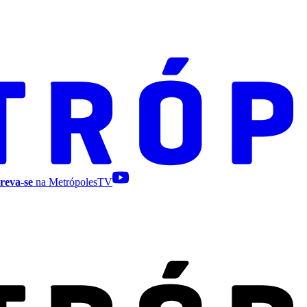
reva-se
na MetrópolesTV