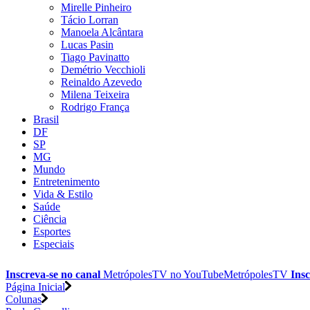
Mirelle Pinheiro
Tácio Lorran
Manoela Alcântara
Lucas Pasin
Tiago Pavinatto
Demétrio Vecchioli
Reinaldo Azevedo
Milena Teixeira
Rodrigo França
Brasil
DF
SP
MG
Mundo
Entretenimento
Vida & Estilo
Saúde
Ciência
Esportes
Especiais
Inscreva-se no canal
MetrópolesTV no
YouTube
MetrópolesTV
Insc
Página Inicial
Colunas