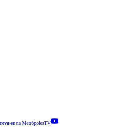
reva-se
na MetrópolesTV