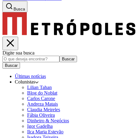
Busca
Digite sua busca
Buscar
Buscar
Últimas notícias
Colunistas
Lilian Tahan
Blog do Noblat
Carlos Carone
Andreza Matais
Claudia Meireles
Fábia Oliveira
Dinheiro & Negócios
Igor Gadelha
Ilca Maria Estevão
Isadora Teixeira