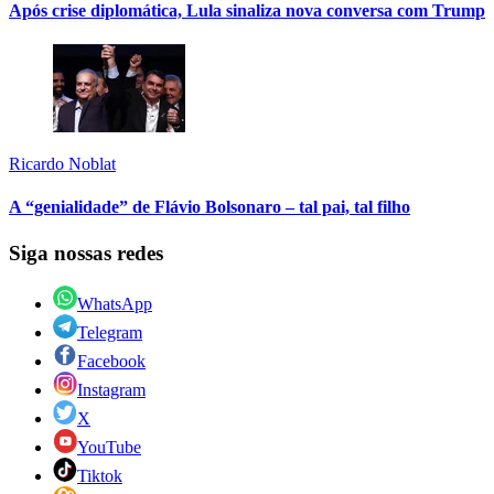
Após crise diplomática, Lula sinaliza nova conversa com Trump
Ricardo Noblat
A “genialidade” de Flávio Bolsonaro – tal pai, tal filho
Siga nossas redes
WhatsApp
Telegram
Facebook
Instagram
X
YouTube
Tiktok