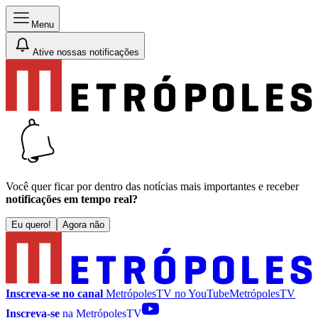
Menu
Ative nossas notificações
Você quer ficar por dentro das notícias mais importantes e receber
notificações em tempo real?
Eu quero!
Agora não
Inscreva-se no canal
MetrópolesTV no
YouTube
MetrópolesTV
Inscreva-se
na MetrópolesTV