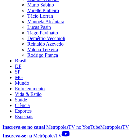
Mario Sabino
Mirelle Pinheiro
Tácio Lorran
Manoela Alcântara
Lucas Pasin
Tiago Pavinatto
Demétrio Vecchioli
Reinaldo Azevedo
Milena Teixeira
Rodrigo França
Brasil
DF
SP
MG
Mundo
Entretenimento
Vida & Estilo
Saúde
Ciência
Esportes
Especiais
Inscreva-se no canal
MetrópolesTV no
YouTube
MetrópolesTV
Inscreva-se
na MetrópolesTV