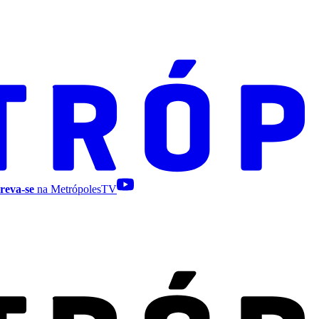
reva-se
na MetrópolesTV