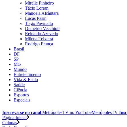
Mirelle Pinheiro
Tácio Lorran
Manoela Alcântara
Lucas Pasin
Tiago Pavinatto
Demétrio Vecchioli
Reinaldo Azevedo
Milena Teixeira
Rodrigo França
Brasil
DF
SP
MG
Mundo
Entretenimento
Vida & Estilo
Saúde
Ciência
Esportes
Especiais
Inscreva-se no canal
MetrópolesTV no
YouTube
MetrópolesTV
Insc
Página Inicial
Colunas