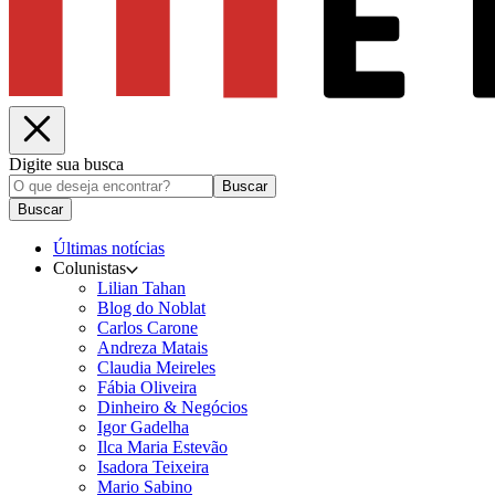
Digite sua busca
Buscar
Buscar
Últimas notícias
Colunistas
Lilian Tahan
Blog do Noblat
Carlos Carone
Andreza Matais
Claudia Meireles
Fábia Oliveira
Dinheiro & Negócios
Igor Gadelha
Ilca Maria Estevão
Isadora Teixeira
Mario Sabino