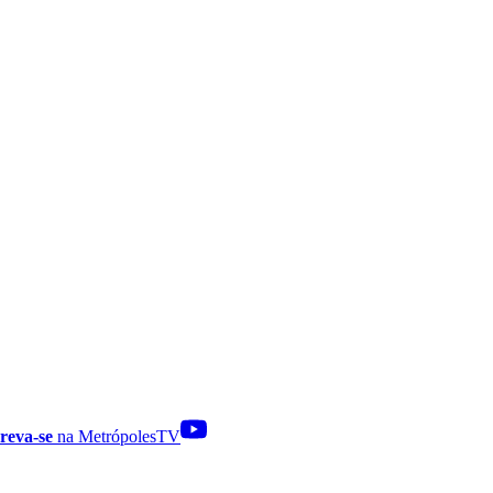
reva-se
na MetrópolesTV