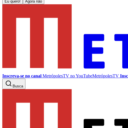
Eu quero!
Agora não
Inscreva-se no canal
MetrópolesTV no
YouTube
MetrópolesTV
Insc
Busca