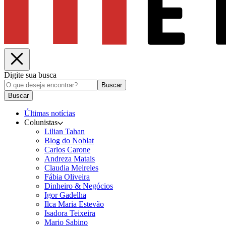
Digite sua busca
Buscar
Buscar
Últimas notícias
Colunistas
Lilian Tahan
Blog do Noblat
Carlos Carone
Andreza Matais
Claudia Meireles
Fábia Oliveira
Dinheiro & Negócios
Igor Gadelha
Ilca Maria Estevão
Isadora Teixeira
Mario Sabino