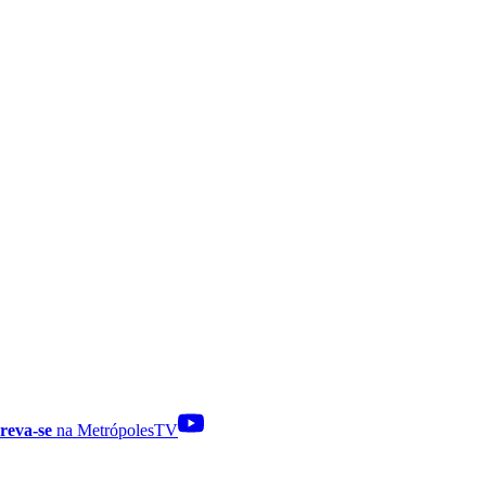
reva-se
na MetrópolesTV