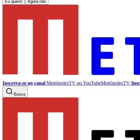
Eu quero!
Agora não
Inscreva-se no canal
MetrópolesTV no
YouTube
MetrópolesTV
Insc
Busca