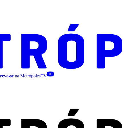
reva-se
na MetrópolesTV