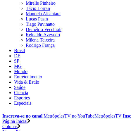
Mirelle Pinheiro
Tácio Lorran
Manoela Alcântara
Lucas Pasin
Tiago Pavinatto
Demétrio Vecchioli
Reinaldo Azevedo
Milena Teixeira
Rodrigo França
Brasil
DF
SP
MG
Mundo
Entretenimento
Vida & Estilo
Saúde
Ciência
Esportes
Especiais
Inscreva-se no canal
MetrópolesTV no
YouTube
MetrópolesTV
Insc
Página Inicial
Colunas