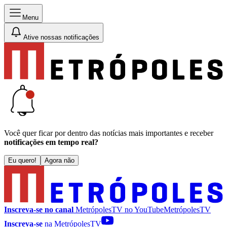
Menu
Ative nossas notificações
Você quer ficar por dentro das notícias mais importantes e receber
notificações em tempo real?
Eu quero!
Agora não
Inscreva-se no canal
MetrópolesTV no
YouTube
MetrópolesTV
Inscreva-se
na MetrópolesTV