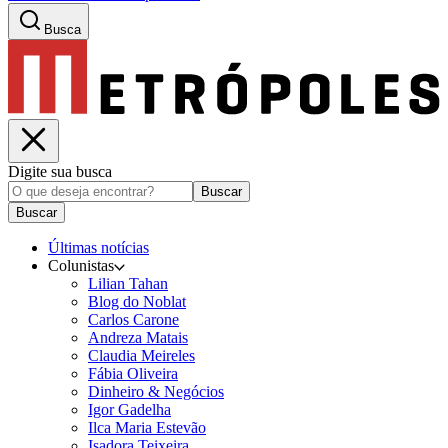
Busca
Digite sua busca
Buscar
Buscar
Últimas notícias
Colunistas
Lilian Tahan
Blog do Noblat
Carlos Carone
Andreza Matais
Claudia Meireles
Fábia Oliveira
Dinheiro & Negócios
Igor Gadelha
Ilca Maria Estevão
Isadora Teixeira