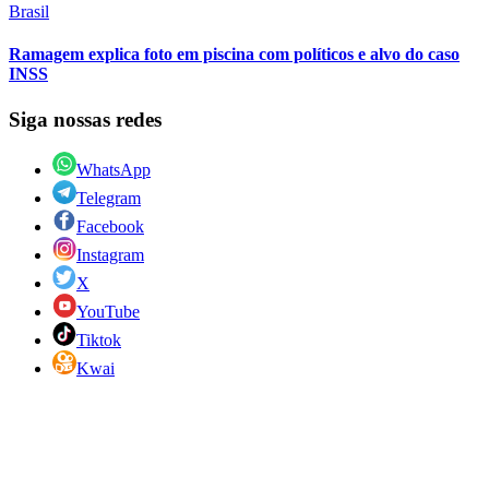
Brasil
Ramagem explica foto em piscina com políticos e alvo do caso
INSS
Siga nossas redes
WhatsApp
Telegram
Facebook
Instagram
X
YouTube
Tiktok
Kwai