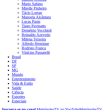
Mario Sabino
Mirelle Pinheiro
Tácio Lorran
Manoela Alcântara
Lucas Pasin
Tiago Pavinatto
Demétrio Vecchioli
Reinaldo Azevedo
Milena Teixeira
Alfredo Henrique
Rodrigo França
Vinícius Passarelli
Brasil
DF
SP
MG
Mundo
Entretenimento
Vida & Estilo
Saúde
Ciência
Esportes
Especiais
Inscreva-se no canal
MetrópolesTV no
YouTube
MetrópolesTV