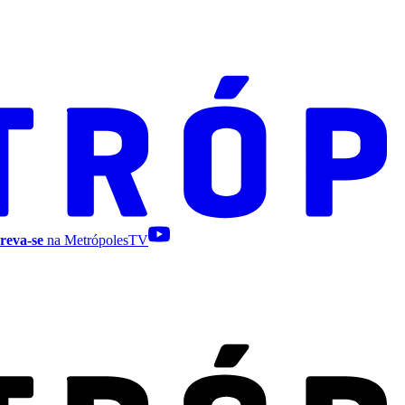
reva-se
na MetrópolesTV