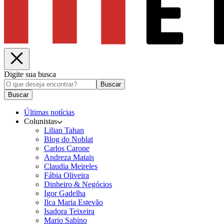
Digite sua busca
Buscar
Buscar
Últimas notícias
Colunistas
Lilian Tahan
Blog do Noblat
Carlos Carone
Andreza Matais
Claudia Meireles
Fábia Oliveira
Dinheiro & Negócios
Igor Gadelha
Ilca Maria Estevão
Isadora Teixeira
Mario Sabino