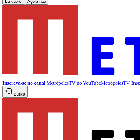
Eu quero!
Agora não
Inscreva-se no canal
MetrópolesTV no
YouTube
MetrópolesTV
Insc
Busca