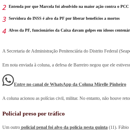
Entenda por que Marcola foi absolvido na maior ação contra o PCC
Servidora do INSS é alvo da PF por liberar benefícios a mortos
Alvos da PF, funcionários da Caixa davam golpes em idosos centenár
A Secretaria de Administração Penitenciária do Distrito Federal (Seap
Em nota enviada à coluna, a defesa de Barreiro negou que ele estivess
Entre no canal de WhatsApp
da
Coluna Mirelle Pinheiro
A coluna acionou as polícias civil, militar. No entanto, não houve ret
Policial preso por tráfico
Um outro
policial penal foi alvo da polícia nesta quinta
(11). Fábio 