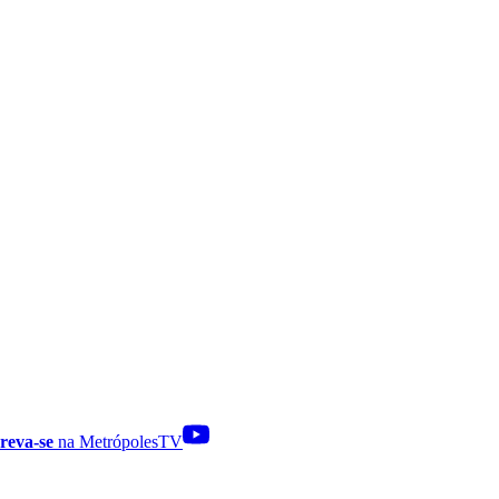
reva-se
na MetrópolesTV