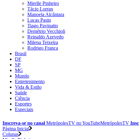
Mirelle Pinheiro
Tácio Lorran
Manoela Alcântara
Lucas Pasin
Tiago Pavinatto
Demétrio Vecchioli
Reinaldo Azevedo
Milena Teixeira
Rodrigo França
Brasil
DF
SP
MG
Mundo
Entretenimento
Vida & Estilo
Saúde
Ciência
Esportes
Especiais
Inscreva-se no canal
MetrópolesTV no
YouTube
MetrópolesTV
Insc
Página Inicial
Colunas