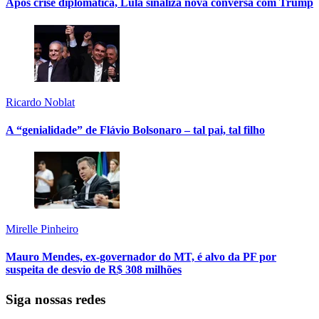
Após crise diplomática, Lula sinaliza nova conversa com Trump
Ricardo Noblat
A “genialidade” de Flávio Bolsonaro – tal pai, tal filho
Mirelle Pinheiro
Mauro Mendes, ex-governador do MT, é alvo da PF por
suspeita de desvio de R$ 308 milhões
Siga nossas redes