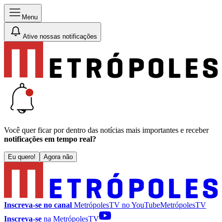
Menu
Ative nossas notificações
Você quer ficar por dentro das notícias mais importantes e receber
notificações em tempo real?
Eu quero!
Agora não
Inscreva-se no canal
MetrópolesTV no
YouTube
MetrópolesTV
Inscreva-se
na MetrópolesTV