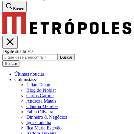
Busca
Digite sua busca
Buscar
Buscar
Últimas notícias
Colunistas
Lilian Tahan
Blog do Noblat
Carlos Carone
Andreza Matais
Claudia Meireles
Fábia Oliveira
Dinheiro & Negócios
Igor Gadelha
Ilca Maria Estevão
Isadora Teixeira