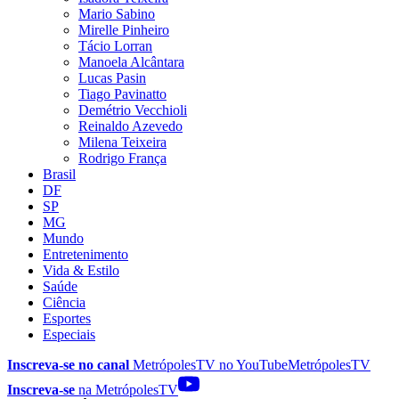
Mario Sabino
Mirelle Pinheiro
Tácio Lorran
Manoela Alcântara
Lucas Pasin
Tiago Pavinatto
Demétrio Vecchioli
Reinaldo Azevedo
Milena Teixeira
Rodrigo França
Brasil
DF
SP
MG
Mundo
Entretenimento
Vida & Estilo
Saúde
Ciência
Esportes
Especiais
Inscreva-se no canal
MetrópolesTV no
YouTube
MetrópolesTV
Inscreva-se
na MetrópolesTV