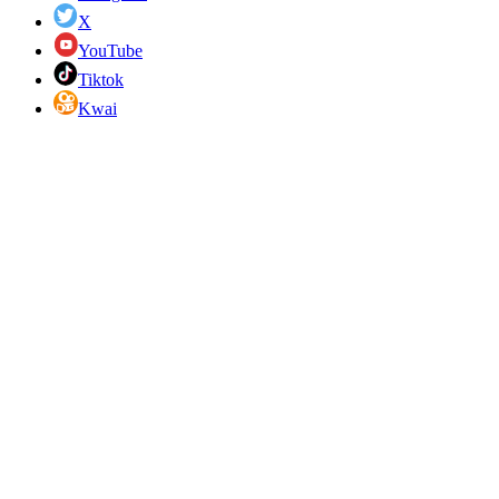
X
YouTube
Tiktok
Kwai