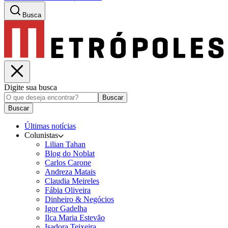
Busca
Digite sua busca
Buscar
Buscar
Últimas notícias
Colunistas
Lilian Tahan
Blog do Noblat
Carlos Carone
Andreza Matais
Claudia Meireles
Fábia Oliveira
Dinheiro & Negócios
Igor Gadelha
Ilca Maria Estevão
Isadora Teixeira