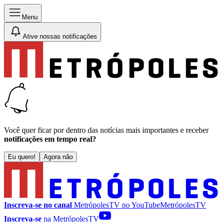
Menu
Ative nossas notificações
Você quer ficar por dentro das notícias mais importantes e receber
notificações em tempo real?
Eu quero!
Agora não
Inscreva-se no canal
MetrópolesTV no
YouTube
MetrópolesTV
Inscreva-se
na MetrópolesTV