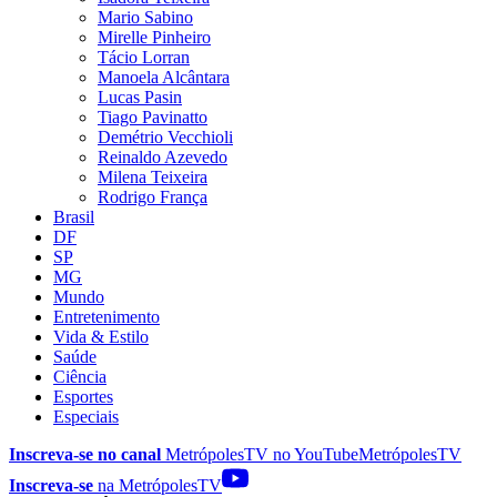
Mario Sabino
Mirelle Pinheiro
Tácio Lorran
Manoela Alcântara
Lucas Pasin
Tiago Pavinatto
Demétrio Vecchioli
Reinaldo Azevedo
Milena Teixeira
Rodrigo França
Brasil
DF
SP
MG
Mundo
Entretenimento
Vida & Estilo
Saúde
Ciência
Esportes
Especiais
Inscreva-se no canal
MetrópolesTV no
YouTube
MetrópolesTV
Inscreva-se
na MetrópolesTV