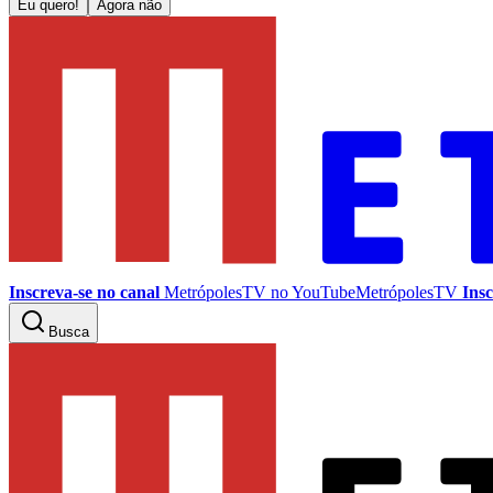
Eu quero!
Agora não
Inscreva-se no canal
MetrópolesTV no
YouTube
MetrópolesTV
Insc
Busca