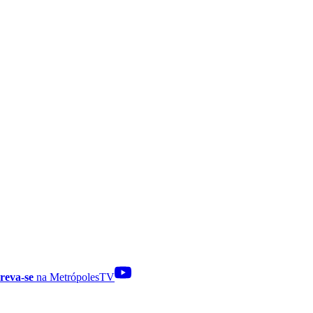
reva-se
na MetrópolesTV