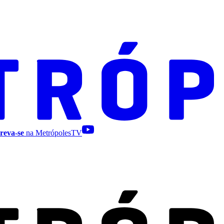
reva-se
na MetrópolesTV