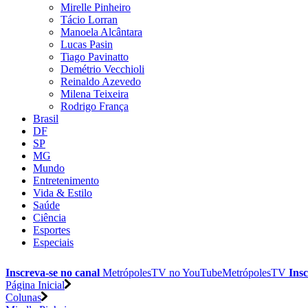
Mirelle Pinheiro
Tácio Lorran
Manoela Alcântara
Lucas Pasin
Tiago Pavinatto
Demétrio Vecchioli
Reinaldo Azevedo
Milena Teixeira
Rodrigo França
Brasil
DF
SP
MG
Mundo
Entretenimento
Vida & Estilo
Saúde
Ciência
Esportes
Especiais
Inscreva-se no canal
MetrópolesTV no
YouTube
MetrópolesTV
Insc
Página Inicial
Colunas