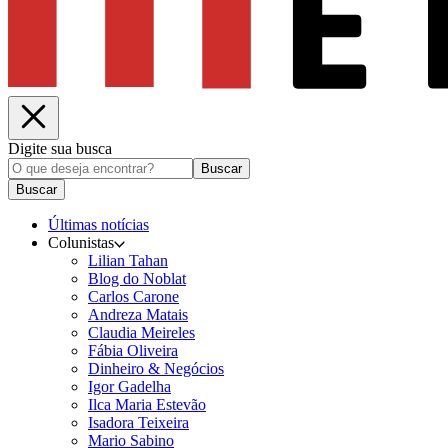
Digite sua busca
Buscar
Buscar
Últimas notícias
Colunistas
Lilian Tahan
Blog do Noblat
Carlos Carone
Andreza Matais
Claudia Meireles
Fábia Oliveira
Dinheiro & Negócios
Igor Gadelha
Ilca Maria Estevão
Isadora Teixeira
Mario Sabino