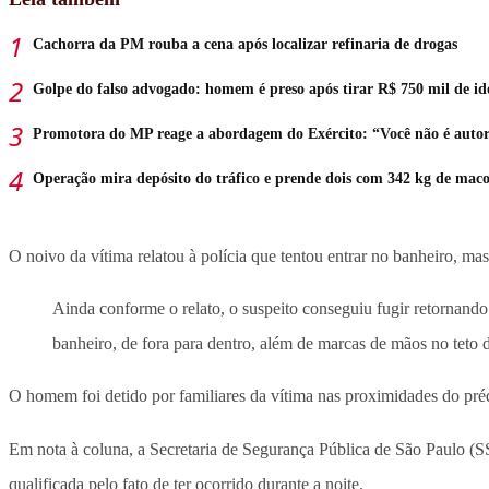
Cachorra da PM rouba a cena após localizar refinaria de drogas
Golpe do falso advogado: homem é preso após tirar R$ 750 mil de id
Promotora do MP reage a abordagem do Exército: “Você não é auto
Operação mira depósito do tráfico e prende dois com 342 kg de mac
O noivo da vítima relatou à polícia que tentou entrar no banheiro, ma
Ainda conforme o relato, o suspeito conseguiu fugir retornand
banheiro, de fora para dentro, além de marcas de mãos no teto d
O homem foi detido por familiares da vítima nas proximidades do pré
Em nota à coluna, a Secretaria de Segurança Pública de São Paulo (S
qualificada pelo fato de ter ocorrido durante a noite.