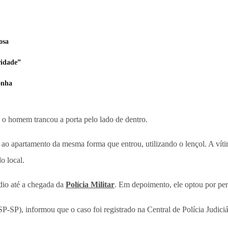
osa
ridade”
onha
s o homem trancou a porta pelo lado de dentro.
o ao apartamento da mesma forma que entrou, utilizando o lençol. A vít
o local.
dio até a chegada da
Polícia Militar
. Em depoimento, ele optou por pe
SP-SP), informou que o caso foi registrado na Central de Polícia Judic