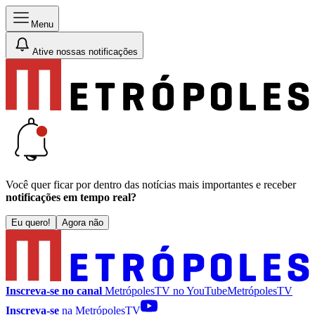
Menu
Ative nossas notificações
Você quer ficar por dentro das notícias mais importantes e receber
notificações em tempo real?
Eu quero!
Agora não
Inscreva-se no canal
MetrópolesTV no
YouTube
MetrópolesTV
Inscreva-se
na MetrópolesTV