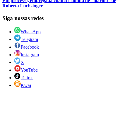
Em processo, empregada chama Lulinha de “marido” de
Roberta Luchsinger
Siga nossas redes
WhatsApp
Telegram
Facebook
Instagram
X
YouTube
Tiktok
Kwai