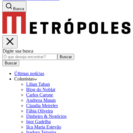
Busca
Digite sua busca
Buscar
Buscar
Últimas notícias
Colunistas
Lilian Tahan
Blog do Noblat
Carlos Carone
Andreza Matais
Claudia Meireles
Fábia Oliveira
Dinheiro & Negócios
Igor Gadelha
Ilca Maria Estevão
Isadora Teixeira