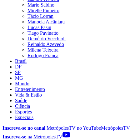
Mario Sabino
Mirelle Pinheiro
Tácio Lorran
Manoela Alcântara
Lucas Pasin
Tiago Pavinatto
Demétrio Vecchioli
Reinaldo Azevedo
Milena Teixeira
Rodrigo França
Brasil
DF
SP
MG
Mundo
Entretenimento
Vida & Estilo
Saúde
Ciência
Esportes
Especiais
Inscreva-se no canal
MetrópolesTV no
YouTube
MetrópolesTV
Inscreva-se
na MetrópolesTV