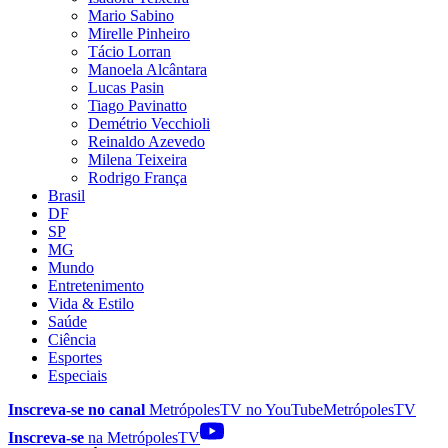
Mario Sabino
Mirelle Pinheiro
Tácio Lorran
Manoela Alcântara
Lucas Pasin
Tiago Pavinatto
Demétrio Vecchioli
Reinaldo Azevedo
Milena Teixeira
Rodrigo França
Brasil
DF
SP
MG
Mundo
Entretenimento
Vida & Estilo
Saúde
Ciência
Esportes
Especiais
Inscreva-se no canal
MetrópolesTV no
YouTube
MetrópolesTV
Inscreva-se
na MetrópolesTV