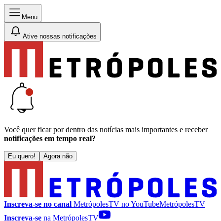
Menu
Ative nossas notificações
Você quer ficar por dentro das notícias mais importantes e receber
notificações em tempo real?
Eu quero!
Agora não
Inscreva-se no canal
MetrópolesTV no
YouTube
MetrópolesTV
Inscreva-se
na MetrópolesTV