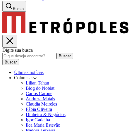
Busca
Digite sua busca
Buscar
Buscar
Últimas notícias
Colunistas
Lilian Tahan
Blog do Noblat
Carlos Carone
Andreza Matais
Claudia Meireles
Fábia Oliveira
Dinheiro & Negócios
Igor Gadelha
Ilca Maria Estevão
Isadora Teixeira