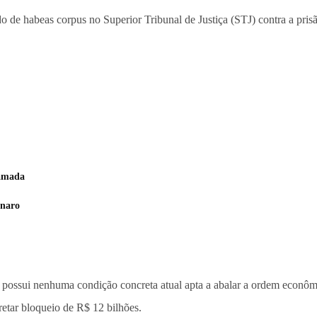
 de habeas corpus no Superior Tribunal de Justiça (STJ) contra a pris
camada
onaro
ssui nenhuma condição concreta atual apta a abalar a ordem econômica”
retar bloqueio de R$ 12 bilhões.