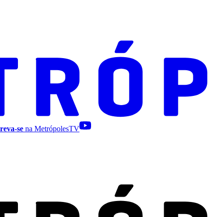
reva-se
na MetrópolesTV