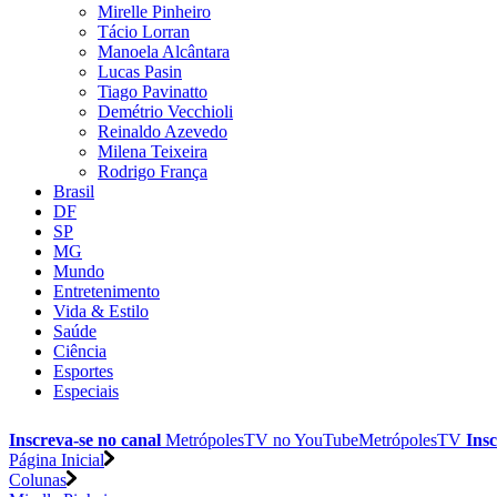
Mirelle Pinheiro
Tácio Lorran
Manoela Alcântara
Lucas Pasin
Tiago Pavinatto
Demétrio Vecchioli
Reinaldo Azevedo
Milena Teixeira
Rodrigo França
Brasil
DF
SP
MG
Mundo
Entretenimento
Vida & Estilo
Saúde
Ciência
Esportes
Especiais
Inscreva-se no canal
MetrópolesTV no
YouTube
MetrópolesTV
Insc
Página Inicial
Colunas