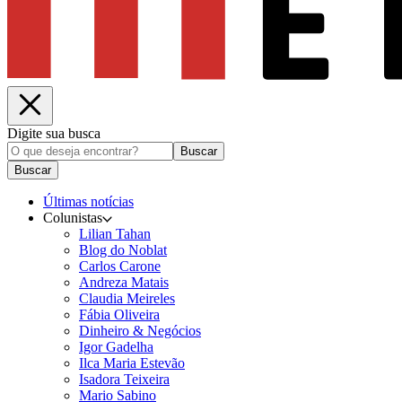
Digite sua busca
Buscar
Buscar
Últimas notícias
Colunistas
Lilian Tahan
Blog do Noblat
Carlos Carone
Andreza Matais
Claudia Meireles
Fábia Oliveira
Dinheiro & Negócios
Igor Gadelha
Ilca Maria Estevão
Isadora Teixeira
Mario Sabino