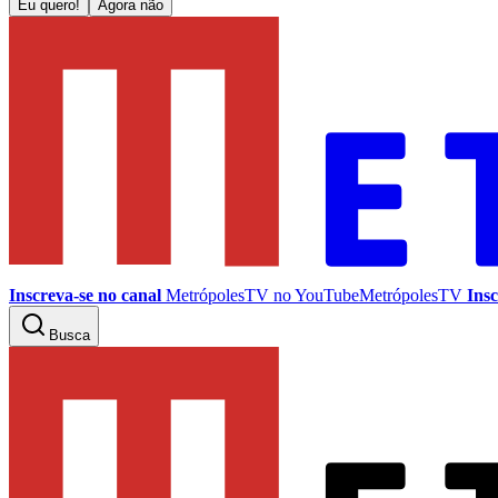
Eu quero!
Agora não
Inscreva-se no canal
MetrópolesTV no
YouTube
MetrópolesTV
Insc
Busca