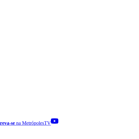
reva-se
na MetrópolesTV