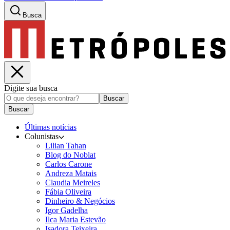
Busca
Digite sua busca
Buscar
Buscar
Últimas notícias
Colunistas
Lilian Tahan
Blog do Noblat
Carlos Carone
Andreza Matais
Claudia Meireles
Fábia Oliveira
Dinheiro & Negócios
Igor Gadelha
Ilca Maria Estevão
Isadora Teixeira