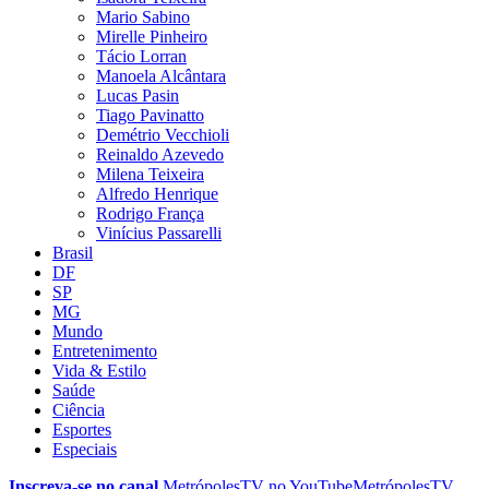
Mario Sabino
Mirelle Pinheiro
Tácio Lorran
Manoela Alcântara
Lucas Pasin
Tiago Pavinatto
Demétrio Vecchioli
Reinaldo Azevedo
Milena Teixeira
Alfredo Henrique
Rodrigo França
Vinícius Passarelli
Brasil
DF
SP
MG
Mundo
Entretenimento
Vida & Estilo
Saúde
Ciência
Esportes
Especiais
Inscreva-se no canal
MetrópolesTV no
YouTube
MetrópolesTV