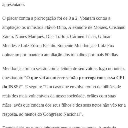
apresentado.
O placar contra a prorrogação foi de 8 a 2. Votaram contra a
ampliação os ministros Flávio Dino, Alexandre de Moraes, Cristiano
Zanin, Nunes Marques, Dias Toffoli, Cármen Lúcia, Gilmar
Mendes e Luiz Edson Fachin. Somente Mendonça e Luiz Fux
opinaram por manter a ampliação dos trabalhos por mais 60 dias.
Mendonça abriu a sessão com a leitura de seu voto e, logo no início,
questionou: “
O que vai acontecer se não prorrogarmos essa CPI
do INSS?
“. E seguiu: “Um caso que envolve roubo de bilhões de
reais dos mais vulneráveis da nossa sociedade, órfãos com suas
mães; avós que cuidam dos seus filhos e dos seus netos não vão ter a
resposta, ao menos do Congresso Nacional”.
Depois dele, os outros ministros expuseram os votos. A maioria