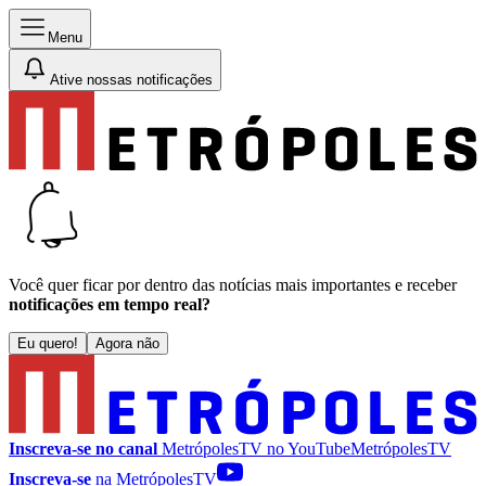
Menu
Ative nossas notificações
Você quer ficar por dentro das notícias mais importantes e receber
notificações em tempo real?
Eu quero!
Agora não
Inscreva-se no canal
MetrópolesTV no
YouTube
MetrópolesTV
Inscreva-se
na MetrópolesTV