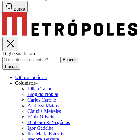
Busca
Digite sua busca
Buscar
Buscar
Últimas notícias
Colunistas
Lilian Tahan
Blog do Noblat
Carlos Carone
Andreza Matais
Claudia Meireles
Fábia Oliveira
Dinheiro & Negócios
Igor Gadelha
Ilca Maria Estevão
Isadora Teixeira