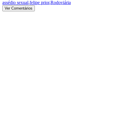
assédio sexual
,
felipe prior
,
Rodoviária
Ver Comentários