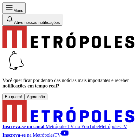
Menu
Ative nossas notificações
Você quer ficar por dentro das notícias mais importantes e receber
notificações em tempo real?
Eu quero!
Agora não
Inscreva-se no canal
MetrópolesTV no
YouTube
MetrópolesTV
Inscreva-se
na MetrópolesTV