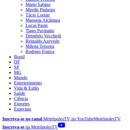
Mario Sabino
Mirelle Pinheiro
Tácio Lorran
Manoela Alcântara
Lucas Pasin
Tiago Pavinatto
Demétrio Vecchioli
Reinaldo Azevedo
Milena Teixeira
Rodrigo França
Brasil
DF
SP
MG
Mundo
Entretenimento
Vida & Estilo
Saúde
Ciência
Esportes
Especiais
Inscreva-se no canal
MetrópolesTV no
YouTube
MetrópolesTV
Inscreva-se
na MetrópolesTV