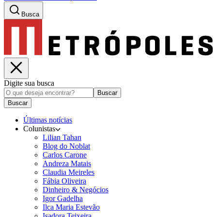
Busca
Digite sua busca
Buscar
Buscar
Últimas notícias
Colunistas
Lilian Tahan
Blog do Noblat
Carlos Carone
Andreza Matais
Claudia Meireles
Fábia Oliveira
Dinheiro & Negócios
Igor Gadelha
Ilca Maria Estevão
Isadora Teixeira