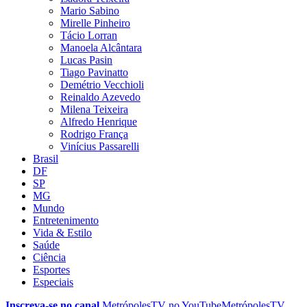
Mario Sabino
Mirelle Pinheiro
Tácio Lorran
Manoela Alcântara
Lucas Pasin
Tiago Pavinatto
Demétrio Vecchioli
Reinaldo Azevedo
Milena Teixeira
Alfredo Henrique
Rodrigo França
Vinícius Passarelli
Brasil
DF
SP
MG
Mundo
Entretenimento
Vida & Estilo
Saúde
Ciência
Esportes
Especiais
Inscreva-se no canal
MetrópolesTV no
YouTube
MetrópolesTV