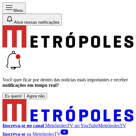
Menu
Ative nossas notificações
Você quer ficar por dentro das notícias mais importantes e receber
notificações em tempo real?
Eu quero!
Agora não
Inscreva-se no canal
MetrópolesTV no
YouTube
MetrópolesTV
Inscreva-se
na MetrópolesTV