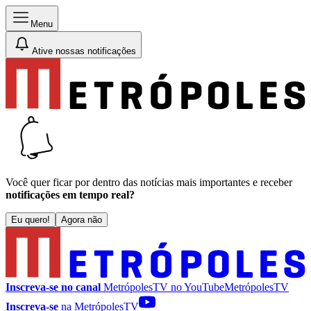
Menu
Ative nossas notificações
Você quer ficar por dentro das notícias mais importantes e receber
notificações em tempo real?
Eu quero!
Agora não
Inscreva-se no canal
MetrópolesTV no
YouTube
MetrópolesTV
Inscreva-se
na MetrópolesTV