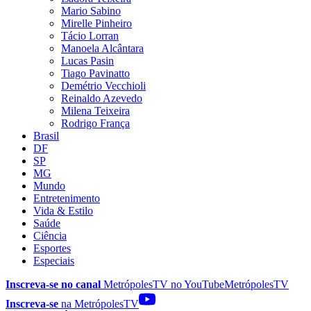
Mario Sabino
Mirelle Pinheiro
Tácio Lorran
Manoela Alcântara
Lucas Pasin
Tiago Pavinatto
Demétrio Vecchioli
Reinaldo Azevedo
Milena Teixeira
Rodrigo França
Brasil
DF
SP
MG
Mundo
Entretenimento
Vida & Estilo
Saúde
Ciência
Esportes
Especiais
Inscreva-se no canal
MetrópolesTV no
YouTube
MetrópolesTV
Inscreva-se
na MetrópolesTV