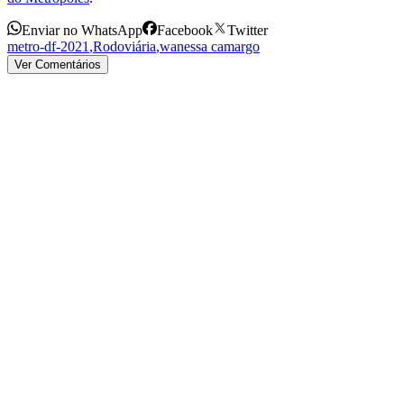
Enviar no WhatsApp
Facebook
Twitter
metro-df-2021
,
Rodoviária
,
wanessa camargo
Ver Comentários