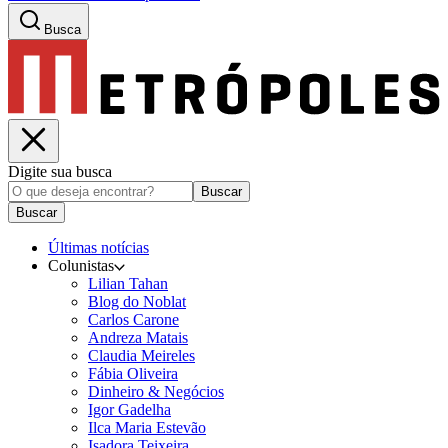
Busca
Digite sua busca
Buscar
Buscar
Últimas notícias
Colunistas
Lilian Tahan
Blog do Noblat
Carlos Carone
Andreza Matais
Claudia Meireles
Fábia Oliveira
Dinheiro & Negócios
Igor Gadelha
Ilca Maria Estevão
Isadora Teixeira