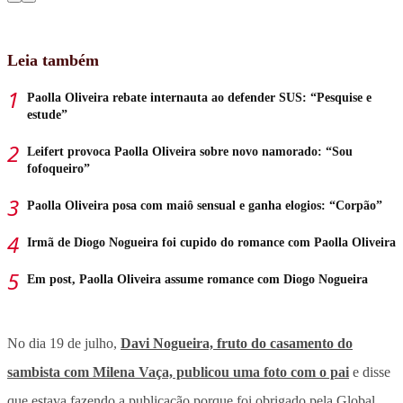
Leia também
Paolla Oliveira rebate internauta ao defender SUS: “Pesquise e
estude”
Leifert provoca Paolla Oliveira sobre novo namorado: “Sou
fofoqueiro”
Paolla Oliveira posa com maiô sensual e ganha elogios: “Corpão”
Irmã de Diogo Nogueira foi cupido do romance com Paolla Oliveira
Em post, Paolla Oliveira assume romance com Diogo Nogueira
No dia 19 de julho,
Davi Nogueira, fruto do casamento do
sambista com Milena Vaça, publicou uma foto com o pai
e disse
que estava fazendo a publicação porque foi obrigado pela Global.