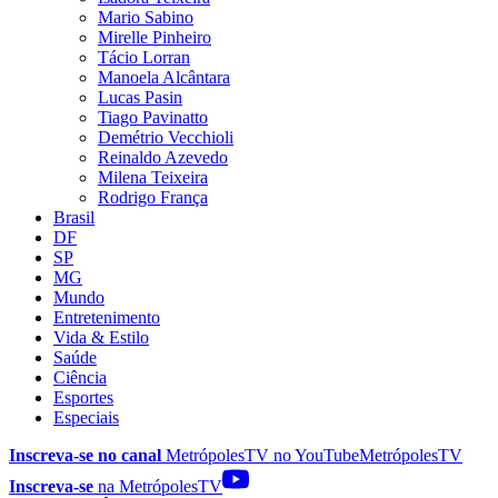
Mario Sabino
Mirelle Pinheiro
Tácio Lorran
Manoela Alcântara
Lucas Pasin
Tiago Pavinatto
Demétrio Vecchioli
Reinaldo Azevedo
Milena Teixeira
Rodrigo França
Brasil
DF
SP
MG
Mundo
Entretenimento
Vida & Estilo
Saúde
Ciência
Esportes
Especiais
Inscreva-se no canal
MetrópolesTV no
YouTube
MetrópolesTV
Inscreva-se
na MetrópolesTV