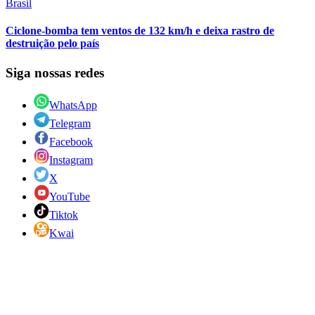
Brasil
Ciclone-bomba tem ventos de 132 km/h e deixa rastro de
destruição pelo país
Siga nossas redes
WhatsApp
Telegram
Facebook
Instagram
X
YouTube
Tiktok
Kwai