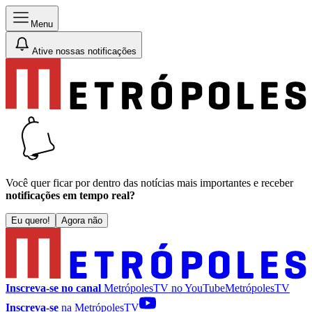
Menu
Ative nossas notificações
Você quer ficar por dentro das notícias mais importantes e receber
notificações em tempo real?
Eu quero!
Agora não
Inscreva-se no canal
MetrópolesTV no
YouTube
MetrópolesTV
Inscreva-se
na MetrópolesTV