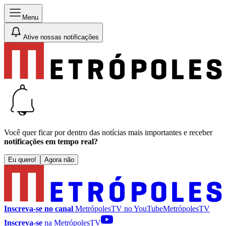
Menu
Ative nossas notificações
Você quer ficar por dentro das notícias mais importantes e receber
notificações em tempo real?
Eu quero!
Agora não
Inscreva-se no canal
MetrópolesTV no
YouTube
MetrópolesTV
Inscreva-se
na MetrópolesTV