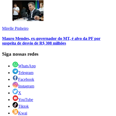
Mirelle Pinheiro
Mauro Mendes, ex-governador do MT, é alvo da PF por
suspeita de desvio de R$ 308 milhões
Siga nossas redes
WhatsApp
Telegram
Facebook
Instagram
X
YouTube
Tiktok
Kwai