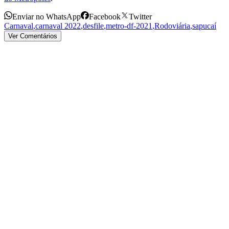
Enviar no WhatsApp
Facebook
Twitter
Carnaval
,
carnaval 2022
,
desfile
,
metro-df-2021
,
Rodoviária
,
sapucaí
Ver Comentários