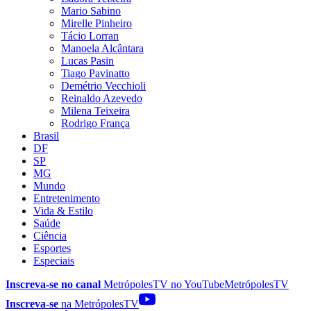
Mario Sabino
Mirelle Pinheiro
Tácio Lorran
Manoela Alcântara
Lucas Pasin
Tiago Pavinatto
Demétrio Vecchioli
Reinaldo Azevedo
Milena Teixeira
Rodrigo França
Brasil
DF
SP
MG
Mundo
Entretenimento
Vida & Estilo
Saúde
Ciência
Esportes
Especiais
Inscreva-se no canal
MetrópolesTV no
YouTube
MetrópolesTV
Inscreva-se
na MetrópolesTV