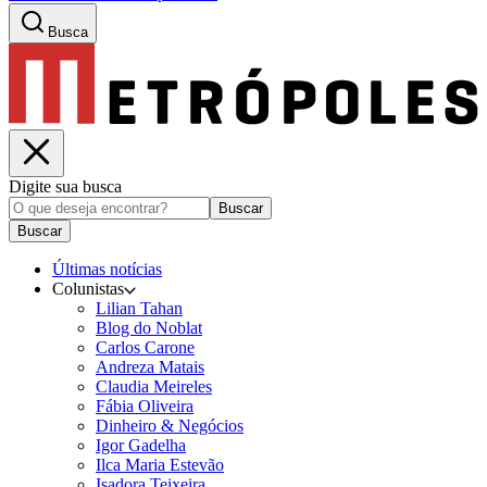
Busca
Digite sua busca
Buscar
Buscar
Últimas notícias
Colunistas
Lilian Tahan
Blog do Noblat
Carlos Carone
Andreza Matais
Claudia Meireles
Fábia Oliveira
Dinheiro & Negócios
Igor Gadelha
Ilca Maria Estevão
Isadora Teixeira