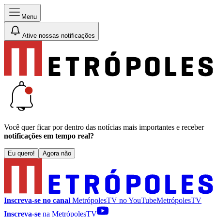
Menu
Ative nossas notificações
Você quer ficar por dentro das notícias mais importantes e receber
notificações em tempo real?
Eu quero!
Agora não
Inscreva-se no canal
MetrópolesTV no
YouTube
MetrópolesTV
Inscreva-se
na MetrópolesTV