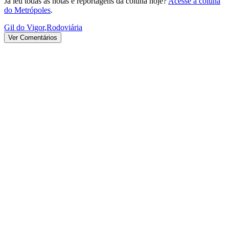
Já leu todas as notas e reportagens da coluna hoje?
Acesse a coluna
do Metrópoles
.
Gil do Vigor
,
Rodoviária
Ver Comentários