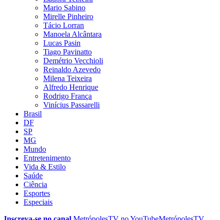
Mario Sabino
Mirelle Pinheiro
Tácio Lorran
Manoela Alcântara
Lucas Pasin
Tiago Pavinatto
Demétrio Vecchioli
Reinaldo Azevedo
Milena Teixeira
Alfredo Henrique
Rodrigo França
Vinícius Passarelli
Brasil
DF
SP
MG
Mundo
Entretenimento
Vida & Estilo
Saúde
Ciência
Esportes
Especiais
Inscreva-se no canal
MetrópolesTV no
YouTube
MetrópolesTV