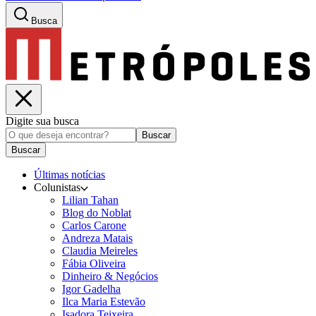
Busca
Digite sua busca
Buscar
Buscar
Últimas notícias
Colunistas
Lilian Tahan
Blog do Noblat
Carlos Carone
Andreza Matais
Claudia Meireles
Fábia Oliveira
Dinheiro & Negócios
Igor Gadelha
Ilca Maria Estevão
Isadora Teixeira