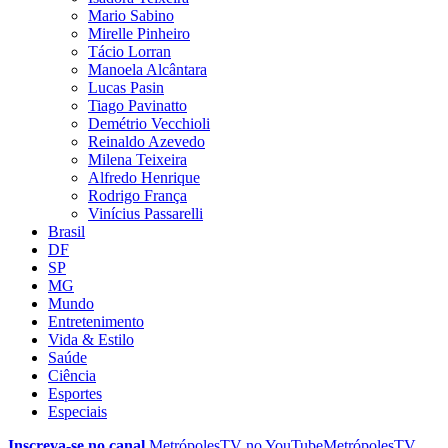
Mario Sabino
Mirelle Pinheiro
Tácio Lorran
Manoela Alcântara
Lucas Pasin
Tiago Pavinatto
Demétrio Vecchioli
Reinaldo Azevedo
Milena Teixeira
Alfredo Henrique
Rodrigo França
Vinícius Passarelli
Brasil
DF
SP
MG
Mundo
Entretenimento
Vida & Estilo
Saúde
Ciência
Esportes
Especiais
Inscreva-se no canal
MetrópolesTV no
YouTube
MetrópolesTV