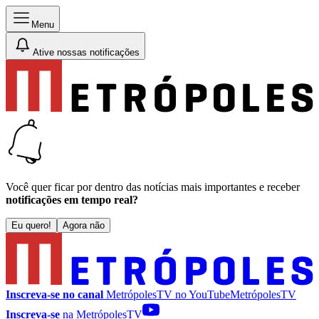
Menu
Ative nossas notificações
Você quer ficar por dentro das notícias mais importantes e receber
notificações em tempo real?
Eu quero!
Agora não
Inscreva-se no canal
MetrópolesTV no
YouTube
MetrópolesTV
Inscreva-se
na MetrópolesTV