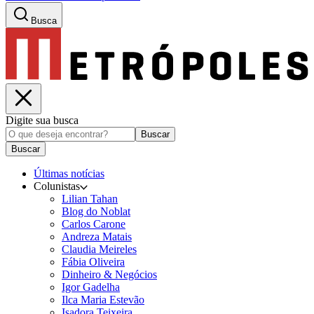
Busca
Digite sua busca
Buscar
Buscar
Últimas notícias
Colunistas
Lilian Tahan
Blog do Noblat
Carlos Carone
Andreza Matais
Claudia Meireles
Fábia Oliveira
Dinheiro & Negócios
Igor Gadelha
Ilca Maria Estevão
Isadora Teixeira