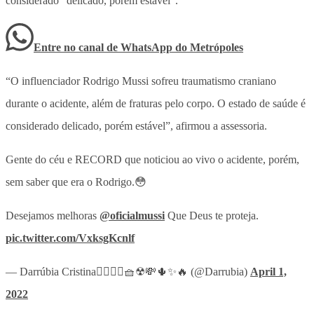
considerado “delicado, porém estável”.
Entre no canal de WhatsApp
do
Metrópoles
“O influenciador Rodrigo Mussi sofreu traumatismo craniano
durante o acidente, além de fraturas pelo corpo. O estado de saúde é
considerado delicado, porém estável”, afirmou a assessoria.
Gente do céu e RECORD que noticiou ao vivo o acidente, porém,
sem saber que era o Rodrigo.😳
Desejamos melhoras
@oficialmussi
Que Deus te proteja.
pic.twitter.com/VxksgKcnlf
— Darrúbia Cristina🧚‍♂️🧚‍♂️🧺☢💸🌵✨🔥 (@Darrubia)
April 1,
2022