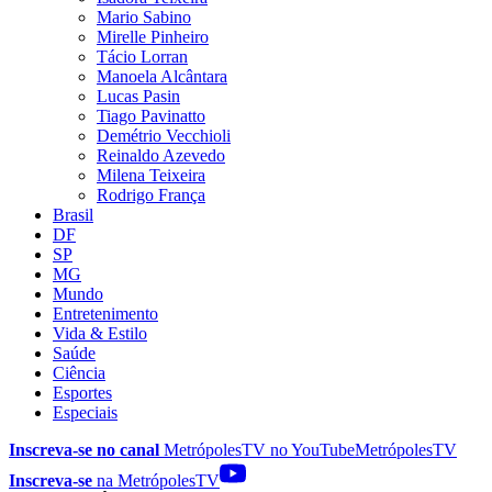
Mario Sabino
Mirelle Pinheiro
Tácio Lorran
Manoela Alcântara
Lucas Pasin
Tiago Pavinatto
Demétrio Vecchioli
Reinaldo Azevedo
Milena Teixeira
Rodrigo França
Brasil
DF
SP
MG
Mundo
Entretenimento
Vida & Estilo
Saúde
Ciência
Esportes
Especiais
Inscreva-se no canal
MetrópolesTV no
YouTube
MetrópolesTV
Inscreva-se
na MetrópolesTV