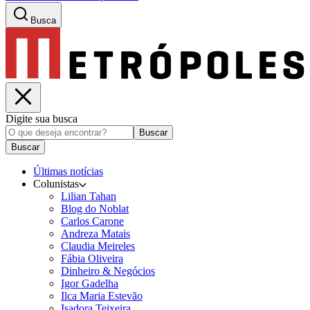
Busca
Digite sua busca
Buscar
Buscar
Últimas notícias
Colunistas
Lilian Tahan
Blog do Noblat
Carlos Carone
Andreza Matais
Claudia Meireles
Fábia Oliveira
Dinheiro & Negócios
Igor Gadelha
Ilca Maria Estevão
Isadora Teixeira