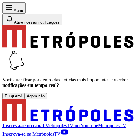
Menu
Ative nossas notificações
Você quer ficar por dentro das notícias mais importantes e receber
notificações em tempo real?
Eu quero!
Agora não
Inscreva-se no canal
MetrópolesTV no
YouTube
MetrópolesTV
Inscreva-se
na MetrópolesTV