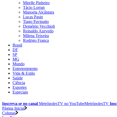
Mirelle Pinheiro
Tácio Lorran
Manoela Alcântara
Lucas Pasin
Tiago Pavinatto
Demétrio Vecchioli
Reinaldo Azevedo
Milena Teixeira
Rodrigo França
Brasil
DF
SP
MG
Mundo
Entretenimento
Vida & Estilo
Saúde
Ciência
Esportes
Especiais
Inscreva-se no canal
MetrópolesTV no
YouTube
MetrópolesTV
Insc
Página Inicial
Colunas