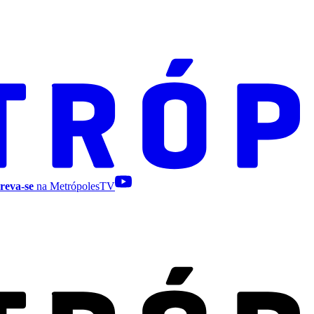
reva-se
na MetrópolesTV