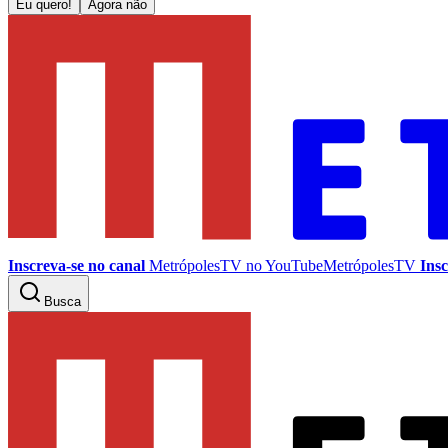
Eu quero!
Agora não
Inscreva-se no canal
MetrópolesTV no
YouTube
MetrópolesTV
Insc
Busca