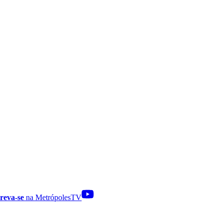
reva-se
na MetrópolesTV