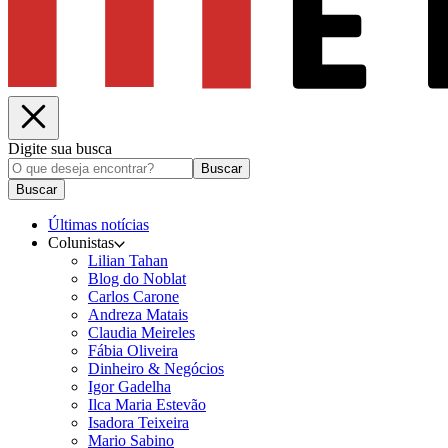
Digite sua busca
Buscar
Buscar
Últimas notícias
Colunistas
Lilian Tahan
Blog do Noblat
Carlos Carone
Andreza Matais
Claudia Meireles
Fábia Oliveira
Dinheiro & Negócios
Igor Gadelha
Ilca Maria Estevão
Isadora Teixeira
Mario Sabino