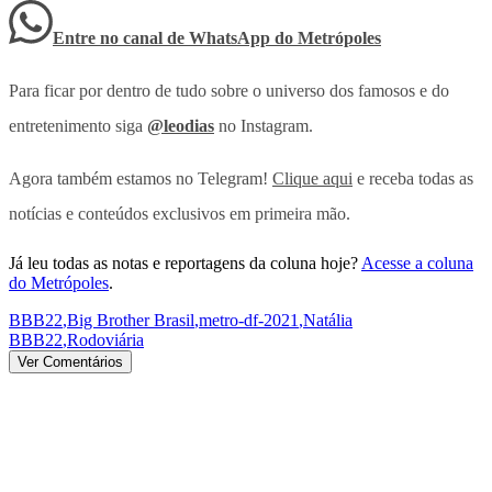
Entre no canal de WhatsApp
do
Metrópoles
Para ficar por dentro de tudo sobre o universo dos famosos e do
entretenimento siga
@leodias
no Instagram.
Agora também estamos no Telegram!
Clique aqui
e receba todas as
notícias e conteúdos exclusivos em primeira mão.
Já leu todas as notas e reportagens da coluna hoje?
Acesse a coluna
do Metrópoles
.
BBB22
,
Big Brother Brasil
,
metro-df-2021
,
Natália
BBB22
,
Rodoviária
Ver Comentários