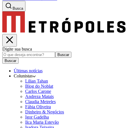
Busca
Digite sua busca
Buscar
Buscar
Últimas notícias
Colunistas
Lilian Tahan
Blog do Noblat
Carlos Carone
Andreza Matais
Claudia Meireles
Fábia Oliveira
Dinheiro & Negócios
Igor Gadelha
Ilca Maria Estevão
Isadora Teixeira