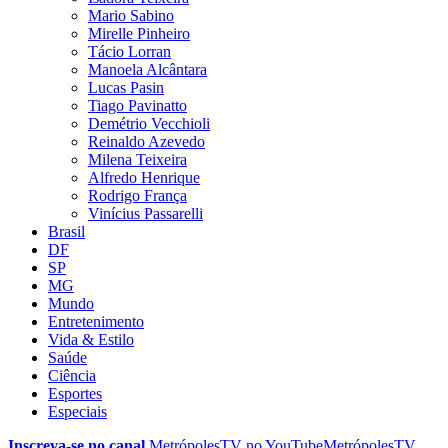
Mario Sabino
Mirelle Pinheiro
Tácio Lorran
Manoela Alcântara
Lucas Pasin
Tiago Pavinatto
Demétrio Vecchioli
Reinaldo Azevedo
Milena Teixeira
Alfredo Henrique
Rodrigo França
Vinícius Passarelli
Brasil
DF
SP
MG
Mundo
Entretenimento
Vida & Estilo
Saúde
Ciência
Esportes
Especiais
Inscreva-se no canal
MetrópolesTV no
YouTube
MetrópolesTV