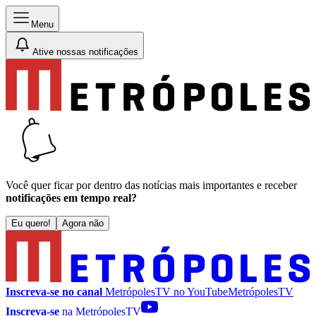
Menu
Ative nossas notificações
Você quer ficar por dentro das notícias mais importantes e receber
notificações em tempo real?
Eu quero!
Agora não
Inscreva-se no canal
MetrópolesTV no
YouTube
MetrópolesTV
Inscreva-se
na MetrópolesTV