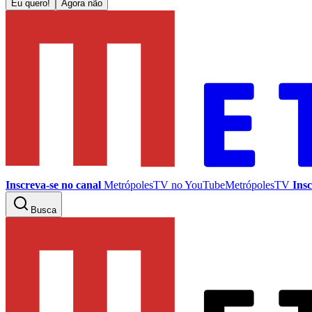
Eu quero!
Agora não
Inscreva-se no canal
MetrópolesTV no
YouTube
MetrópolesTV
Insc
Busca