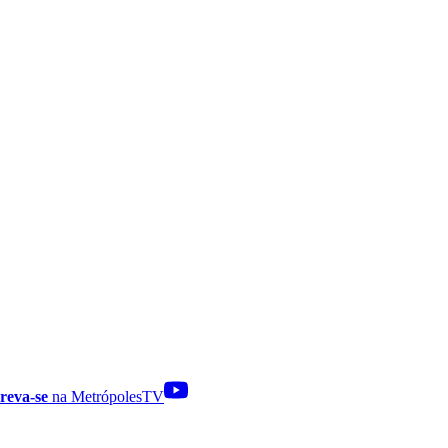
reva-se
na MetrópolesTV