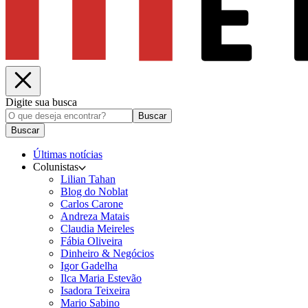
Digite sua busca
Buscar
Buscar
Últimas notícias
Colunistas
Lilian Tahan
Blog do Noblat
Carlos Carone
Andreza Matais
Claudia Meireles
Fábia Oliveira
Dinheiro & Negócios
Igor Gadelha
Ilca Maria Estevão
Isadora Teixeira
Mario Sabino