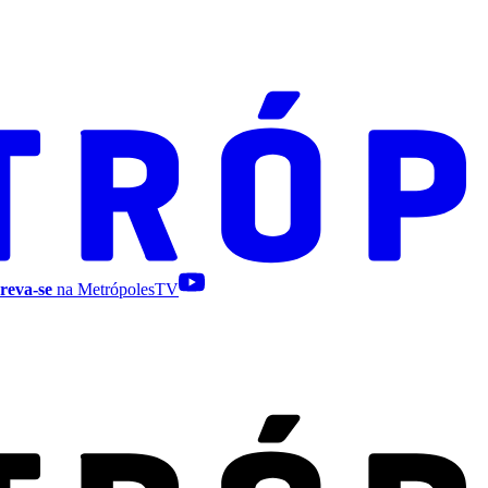
reva-se
na MetrópolesTV