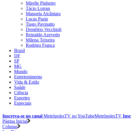
Mirelle Pinheiro
Tácio Lorran
Manoela Alcântara
Lucas Pasin
Tiago Pavinatto
Demétrio Vecchioli
Reinaldo Azevedo
Milena Teixeira
Rodrigo França
Brasil
DF
SP
MG
Mundo
Entretenimento
Vida & Estilo
Saúde
Ciência
Esportes
Especiais
Inscreva-se no canal
MetrópolesTV no
YouTube
MetrópolesTV
Insc
Página Inicial
Colunas