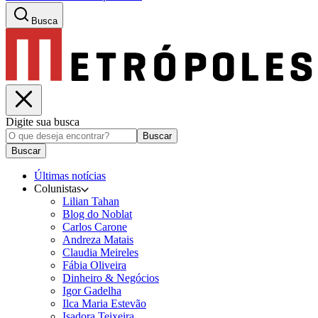
Busca
Digite sua busca
Buscar
Buscar
Últimas notícias
Colunistas
Lilian Tahan
Blog do Noblat
Carlos Carone
Andreza Matais
Claudia Meireles
Fábia Oliveira
Dinheiro & Negócios
Igor Gadelha
Ilca Maria Estevão
Isadora Teixeira