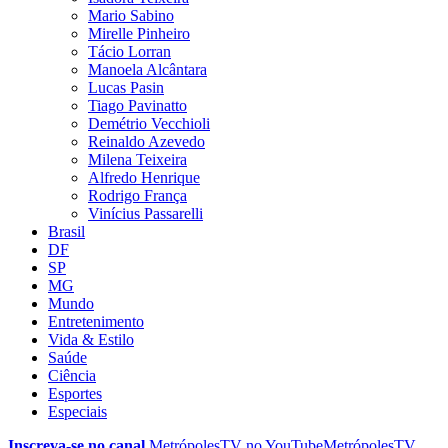
Mario Sabino
Mirelle Pinheiro
Tácio Lorran
Manoela Alcântara
Lucas Pasin
Tiago Pavinatto
Demétrio Vecchioli
Reinaldo Azevedo
Milena Teixeira
Alfredo Henrique
Rodrigo França
Vinícius Passarelli
Brasil
DF
SP
MG
Mundo
Entretenimento
Vida & Estilo
Saúde
Ciência
Esportes
Especiais
Inscreva-se no canal
MetrópolesTV no
YouTube
MetrópolesTV