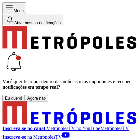
Menu
Ative nossas notificações
Você quer ficar por dentro das notícias mais importantes e receber
notificações em tempo real?
Eu quero!
Agora não
Inscreva-se no canal
MetrópolesTV no
YouTube
MetrópolesTV
Inscreva-se
na MetrópolesTV