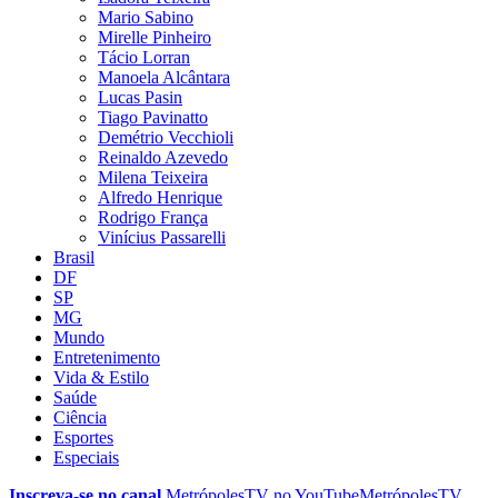
Mario Sabino
Mirelle Pinheiro
Tácio Lorran
Manoela Alcântara
Lucas Pasin
Tiago Pavinatto
Demétrio Vecchioli
Reinaldo Azevedo
Milena Teixeira
Alfredo Henrique
Rodrigo França
Vinícius Passarelli
Brasil
DF
SP
MG
Mundo
Entretenimento
Vida & Estilo
Saúde
Ciência
Esportes
Especiais
Inscreva-se no canal
MetrópolesTV no
YouTube
MetrópolesTV