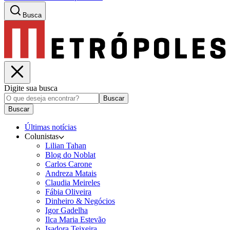
Busca
Digite sua busca
Buscar
Buscar
Últimas notícias
Colunistas
Lilian Tahan
Blog do Noblat
Carlos Carone
Andreza Matais
Claudia Meireles
Fábia Oliveira
Dinheiro & Negócios
Igor Gadelha
Ilca Maria Estevão
Isadora Teixeira