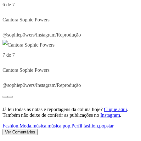
6 de 7
Cantora Sophie Powers
@sophiep0wers/Instagram/Reprodução
7 de 7
Cantora Sophie Powers
@sophiep0wers/Instagram/Reprodução
Já leu todas as notas e reportagens da coluna hoje?
Clique aqui
.
Também não deixe de conferir as publicações no
Instagram
.
Fashion
,
Moda
,
música
,
música pop
,
Perfil fashion
,
popstar
Ver Comentários