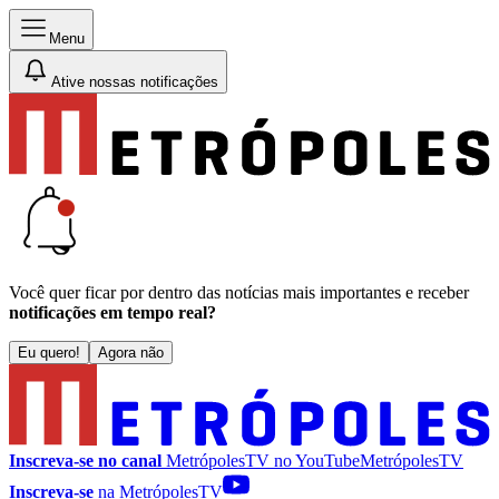
Menu
Ative nossas notificações
Você quer ficar por dentro das notícias mais importantes e receber
notificações em tempo real?
Eu quero!
Agora não
Inscreva-se no canal
MetrópolesTV no
YouTube
MetrópolesTV
Inscreva-se
na MetrópolesTV