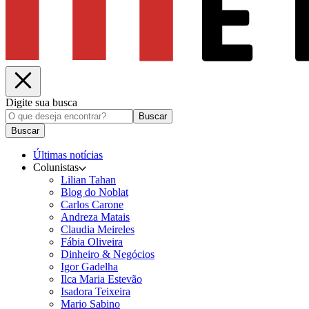
Digite sua busca
Buscar
Buscar
Últimas notícias
Colunistas
Lilian Tahan
Blog do Noblat
Carlos Carone
Andreza Matais
Claudia Meireles
Fábia Oliveira
Dinheiro & Negócios
Igor Gadelha
Ilca Maria Estevão
Isadora Teixeira
Mario Sabino