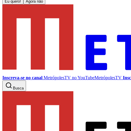
Eu quero!
Agora não
Inscreva-se no canal
MetrópolesTV no
YouTube
MetrópolesTV
Insc
Busca