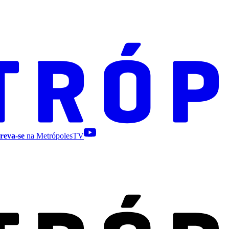
reva-se
na MetrópolesTV