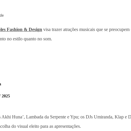
ade
les Fashion & Design
visa trazer atrações musicais que se preocupem
anto no estilo quanto no som.
h
F 2025
s Akhi Huna’, Lambada da Serpente e Ypu; os DJs Umiranda, Klap e DJ
scolha do visual eleito para as apresentações.