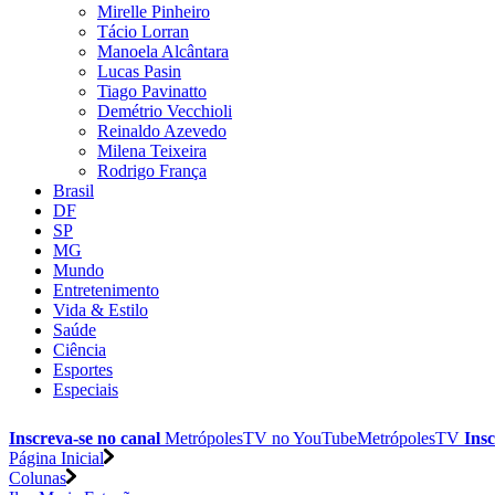
Mirelle Pinheiro
Tácio Lorran
Manoela Alcântara
Lucas Pasin
Tiago Pavinatto
Demétrio Vecchioli
Reinaldo Azevedo
Milena Teixeira
Rodrigo França
Brasil
DF
SP
MG
Mundo
Entretenimento
Vida & Estilo
Saúde
Ciência
Esportes
Especiais
Inscreva-se no canal
MetrópolesTV no
YouTube
MetrópolesTV
Insc
Página Inicial
Colunas