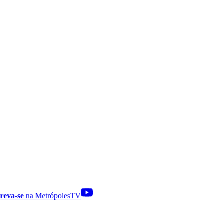
reva-se
na MetrópolesTV