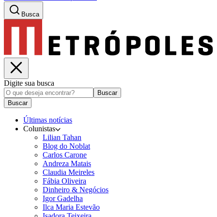
Busca
Digite sua busca
Buscar
Buscar
Últimas notícias
Colunistas
Lilian Tahan
Blog do Noblat
Carlos Carone
Andreza Matais
Claudia Meireles
Fábia Oliveira
Dinheiro & Negócios
Igor Gadelha
Ilca Maria Estevão
Isadora Teixeira