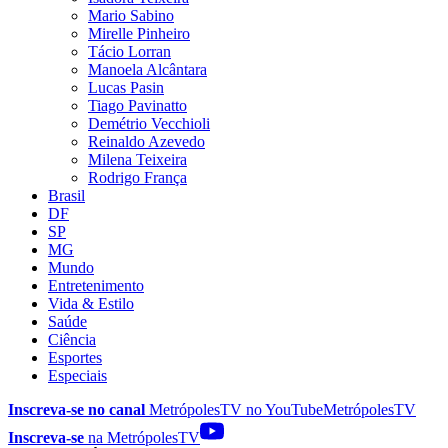
Mario Sabino
Mirelle Pinheiro
Tácio Lorran
Manoela Alcântara
Lucas Pasin
Tiago Pavinatto
Demétrio Vecchioli
Reinaldo Azevedo
Milena Teixeira
Rodrigo França
Brasil
DF
SP
MG
Mundo
Entretenimento
Vida & Estilo
Saúde
Ciência
Esportes
Especiais
Inscreva-se no canal
MetrópolesTV no
YouTube
MetrópolesTV
Inscreva-se
na MetrópolesTV