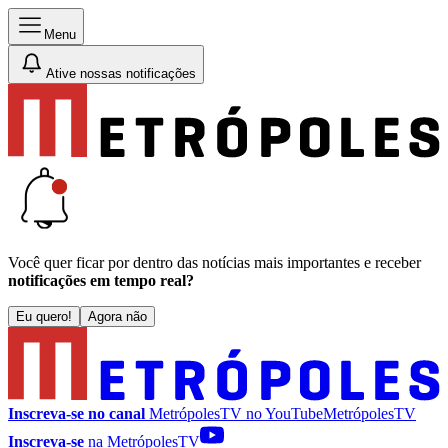
Menu
Ative nossas notificações
Você quer ficar por dentro das notícias mais importantes e receber
notificações em tempo real?
Eu quero!
Agora não
Inscreva-se no canal
MetrópolesTV no
YouTube
MetrópolesTV
Inscreva-se
na MetrópolesTV