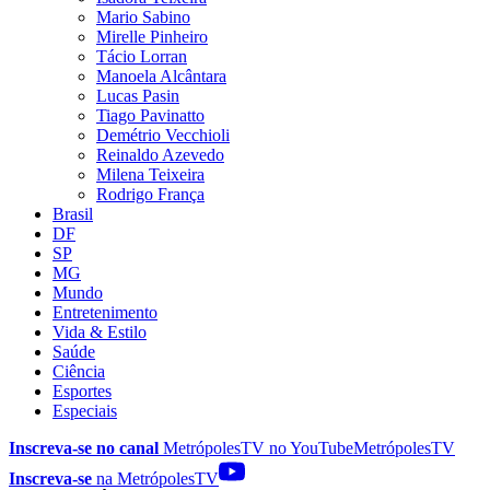
Mario Sabino
Mirelle Pinheiro
Tácio Lorran
Manoela Alcântara
Lucas Pasin
Tiago Pavinatto
Demétrio Vecchioli
Reinaldo Azevedo
Milena Teixeira
Rodrigo França
Brasil
DF
SP
MG
Mundo
Entretenimento
Vida & Estilo
Saúde
Ciência
Esportes
Especiais
Inscreva-se no canal
MetrópolesTV no
YouTube
MetrópolesTV
Inscreva-se
na MetrópolesTV