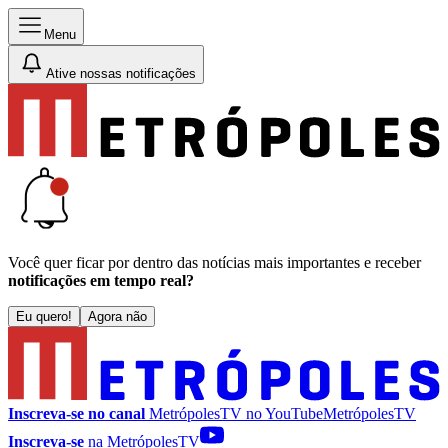
Menu
Ative nossas notificações
Você quer ficar por dentro das notícias mais importantes e receber
notificações em tempo real?
Eu quero!
Agora não
Inscreva-se no canal
MetrópolesTV no
YouTube
MetrópolesTV
Inscreva-se
na MetrópolesTV