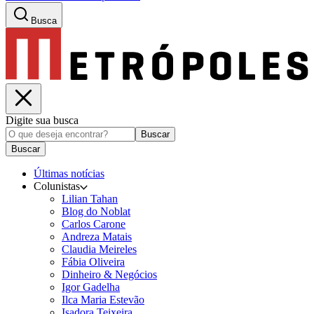
Busca
Digite sua busca
Buscar
Buscar
Últimas notícias
Colunistas
Lilian Tahan
Blog do Noblat
Carlos Carone
Andreza Matais
Claudia Meireles
Fábia Oliveira
Dinheiro & Negócios
Igor Gadelha
Ilca Maria Estevão
Isadora Teixeira