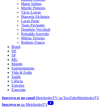
Mario Sabino
Mirelle Pinheiro
Tácio Lorran
Manoela Alcântara
Lucas Pasin
Tiago Pavinatto
Demétrio Vecchioli
Reinaldo Azevedo
Milena Teixeira
Rodrigo França
Brasil
DF
SP
MG
Mundo
Entretenimento
Vida & Estilo
Saúde
Ciência
Esportes
Especiais
Inscreva-se no canal
MetrópolesTV no
YouTube
MetrópolesTV
Inscreva-se
na MetrópolesTV