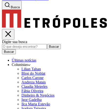
Busca
Digite sua busca
Buscar
Buscar
Últimas notícias
Colunistas
Lilian Tahan
Blog do Noblat
Carlos Carone
Andreza Matais
Claudia Meireles
Fábia Oliveira
Dinheiro & Negócios
Igor Gadelha
Ilca Maria Estevão
Isadora Teixeira