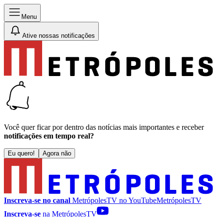
Menu
Ative nossas notificações
Você quer ficar por dentro das notícias mais importantes e receber
notificações em tempo real?
Eu quero!
Agora não
Inscreva-se no canal
MetrópolesTV no
YouTube
MetrópolesTV
Inscreva-se
na MetrópolesTV