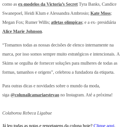
como as
ex-modelos da Victoria’s Secret
Tyra Banks, Candice
Swanepoel, Heidi Klum e Alessandra Ambrosio;
Kate Moss
;
Megan Fox; Rumer Willis;
atletas olímpicas
; e a ex- presidiária
Alice Marie Johnson
.
“Tomamos todas as nossas decisões de elenco internamente na
marca, por isso somos sempre muito estratégicos e intencionais. A
Skims se orgulha de fornecer soluções para mulheres de todas as
formas, tamanhos e origens”, celebrou a fundadora da etiqueta.
Para outras dicas e novidades sobre o mundo da moda,
siga
@colunailcamariaestevao
no Instagram. Até a próxima!
Colaborou Rebeca Ligabue
Já leu todas as notas e reportagens da coluna hoje?
Clique aqui
.