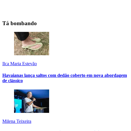
Tá bombando
Ilca Maria Estevão
Havaianas lança saltos com dedão coberto em nova abordagem
de clássico
Milena Teixeira