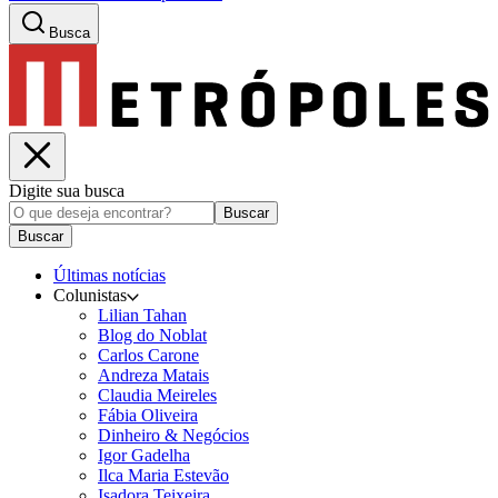
Busca
Digite sua busca
Buscar
Buscar
Últimas notícias
Colunistas
Lilian Tahan
Blog do Noblat
Carlos Carone
Andreza Matais
Claudia Meireles
Fábia Oliveira
Dinheiro & Negócios
Igor Gadelha
Ilca Maria Estevão
Isadora Teixeira