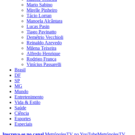
Mario Sabino
Mirelle Pinheiro
Tácio Lorran
Manoela Alcântara
Lucas Pasin
Tiago Pavinatto
Demétrio Vecchioli
Reinaldo Azevedo
Milena Teixeira
Alfredo Henrique
Rodrigo França
Vinícius Passarelli
Brasil
DF
SP
MG
Mundo
Entretenimento
Vida & Estilo
Saúde
Ciência
Esportes
Especiais
Inscreva-se no canal
MetrópolesTV no
YouTube
MetrópolesTV