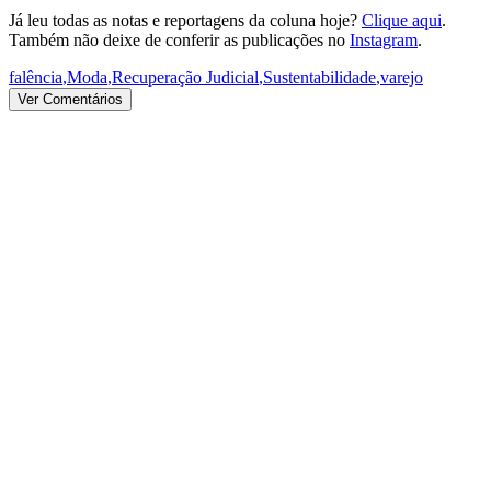
Já leu todas as notas e reportagens da coluna hoje?
Clique aqui
.
Também não deixe de conferir as publicações no
Instagram
.
falência
,
Moda
,
Recuperação Judicial
,
Sustentabilidade
,
varejo
Ver Comentários