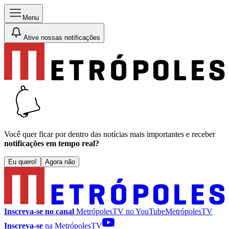
Menu
Ative nossas notificações
Você quer ficar por dentro das notícias mais importantes e receber
notificações em tempo real?
Eu quero!
Agora não
Inscreva-se no canal
MetrópolesTV no
YouTube
MetrópolesTV
Inscreva-se
na MetrópolesTV