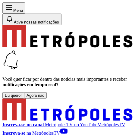
Menu
Ative nossas notificações
Você quer ficar por dentro das notícias mais importantes e receber
notificações em tempo real?
Eu quero!
Agora não
Inscreva-se no canal
MetrópolesTV no
YouTube
MetrópolesTV
Inscreva-se
na MetrópolesTV