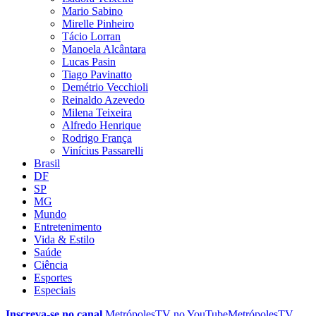
Mario Sabino
Mirelle Pinheiro
Tácio Lorran
Manoela Alcântara
Lucas Pasin
Tiago Pavinatto
Demétrio Vecchioli
Reinaldo Azevedo
Milena Teixeira
Alfredo Henrique
Rodrigo França
Vinícius Passarelli
Brasil
DF
SP
MG
Mundo
Entretenimento
Vida & Estilo
Saúde
Ciência
Esportes
Especiais
Inscreva-se no canal
MetrópolesTV no
YouTube
MetrópolesTV