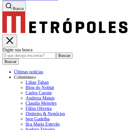
Busca
Digite sua busca
Buscar
Buscar
Últimas notícias
Colunistas
Lilian Tahan
Blog do Noblat
Carlos Carone
Andreza Matais
Claudia Meireles
Fábia Oliveira
Dinheiro & Negócios
Igor Gadelha
Ilca Maria Estevão
Isadora Teixeira