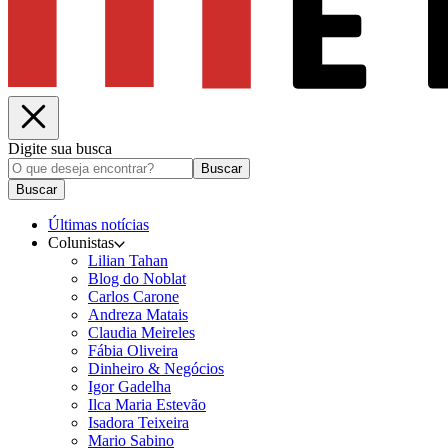
Digite sua busca
Buscar
Buscar
Últimas notícias
Colunistas
Lilian Tahan
Blog do Noblat
Carlos Carone
Andreza Matais
Claudia Meireles
Fábia Oliveira
Dinheiro & Negócios
Igor Gadelha
Ilca Maria Estevão
Isadora Teixeira
Mario Sabino