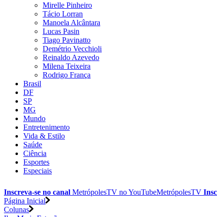
Mirelle Pinheiro
Tácio Lorran
Manoela Alcântara
Lucas Pasin
Tiago Pavinatto
Demétrio Vecchioli
Reinaldo Azevedo
Milena Teixeira
Rodrigo França
Brasil
DF
SP
MG
Mundo
Entretenimento
Vida & Estilo
Saúde
Ciência
Esportes
Especiais
Inscreva-se no canal
MetrópolesTV no
YouTube
MetrópolesTV
Insc
Página Inicial
Colunas