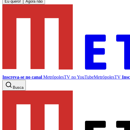
Eu quero!
Agora não
Inscreva-se no canal
MetrópolesTV no
YouTube
MetrópolesTV
Insc
Busca