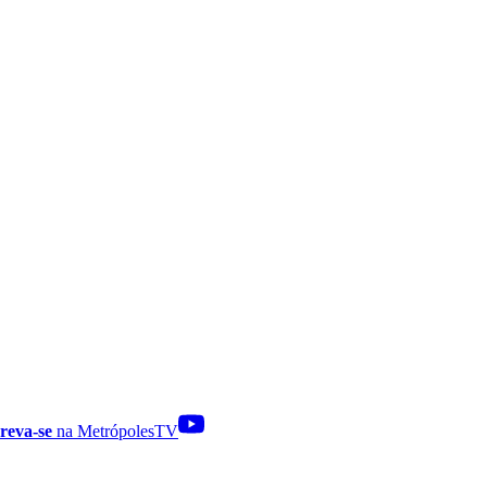
reva-se
na MetrópolesTV