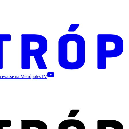
reva-se
na MetrópolesTV