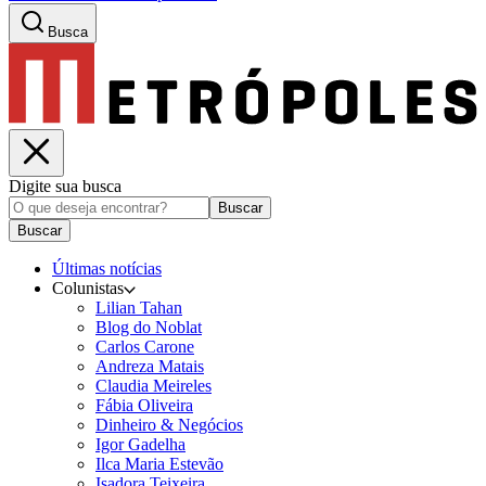
Busca
Digite sua busca
Buscar
Buscar
Últimas notícias
Colunistas
Lilian Tahan
Blog do Noblat
Carlos Carone
Andreza Matais
Claudia Meireles
Fábia Oliveira
Dinheiro & Negócios
Igor Gadelha
Ilca Maria Estevão
Isadora Teixeira