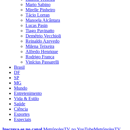
Mario Sabino
Mirelle Pinheiro
Tácio Lorran
Manoela Alcântara
Lucas Pasin
Tiago Pavinatto
Demétrio Vecchioli
Reinaldo Azevedo
Milena Teixeira
Alfredo Henrique
Rodrigo França
Vinícius Passarelli
Brasil
DF
SP
MG
Mundo
Entretenimento
Vida & Estilo
Saúde
Ciência
Esportes
Especiais
Inscreva-se no canal
MetrópolesTV no
YouTube
MetrópolesTV