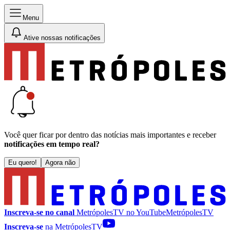
Menu
Ative nossas notificações
Você quer ficar por dentro das notícias mais importantes e receber
notificações em tempo real?
Eu quero!
Agora não
Inscreva-se no canal
MetrópolesTV no
YouTube
MetrópolesTV
Inscreva-se
na MetrópolesTV