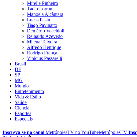
Mirelle Pinheiro
Tácio Lorran
Manoela Alcântara
Lucas Pasin
Tiago Pavinatto
Demétrio Vecchioli
Reinaldo Azevedo
Milena Teixeira
Alfredo Henrique
Rodrigo França
Vinícius Passarelli
Brasil
DF
SP
MG
Mundo
Entretenimento
Vida & Estilo
Saúde
Ciência
Esportes
Especiais
Inscreva-se no canal
MetrópolesTV no
YouTube
MetrópolesTV
Insc