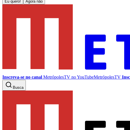
Eu quero!
Agora não
Inscreva-se no canal
MetrópolesTV no
YouTube
MetrópolesTV
Insc
Busca