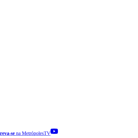
reva-se
na MetrópolesTV