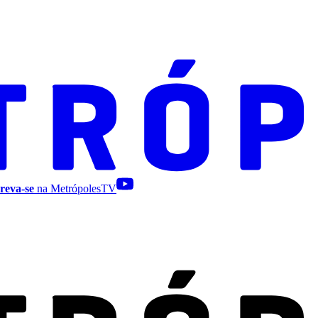
reva-se
na MetrópolesTV