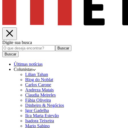
Digite sua busca
Buscar
Buscar
Últimas notícias
Colunistas
Lilian Tahan
Blog do Noblat
Carlos Carone
Andreza Matais
Claudia Meireles
Fábia Oliveira
Dinheiro & Negócios
Igor Gadelha
Ilca Maria Estevão
Isadora Teixeira
Mario Sabino