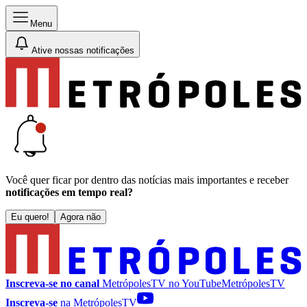
Menu
Ative nossas notificações
Você quer ficar por dentro das notícias mais importantes e receber
notificações em tempo real?
Eu quero!
Agora não
Inscreva-se no canal
MetrópolesTV no
YouTube
MetrópolesTV
Inscreva-se
na MetrópolesTV