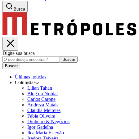
Busca
Digite sua busca
Buscar
Buscar
Últimas notícias
Colunistas
Lilian Tahan
Blog do Noblat
Carlos Carone
Andreza Matais
Claudia Meireles
Fábia Oliveira
Dinheiro & Negócios
Igor Gadelha
Ilca Maria Estevão
Isadora Teixeira