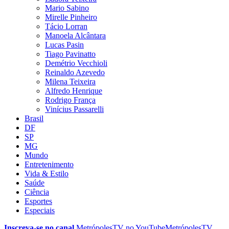
Mario Sabino
Mirelle Pinheiro
Tácio Lorran
Manoela Alcântara
Lucas Pasin
Tiago Pavinatto
Demétrio Vecchioli
Reinaldo Azevedo
Milena Teixeira
Alfredo Henrique
Rodrigo França
Vinícius Passarelli
Brasil
DF
SP
MG
Mundo
Entretenimento
Vida & Estilo
Saúde
Ciência
Esportes
Especiais
Inscreva-se no canal
MetrópolesTV no
YouTube
MetrópolesTV