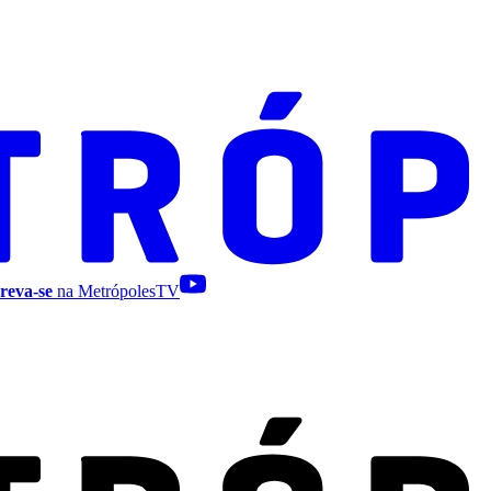
reva-se
na MetrópolesTV