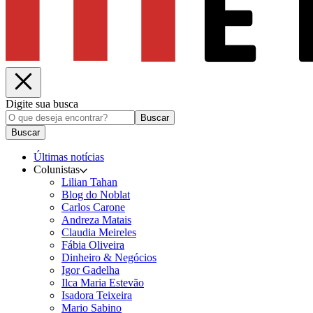
Digite sua busca
Buscar
Buscar
Últimas notícias
Colunistas
Lilian Tahan
Blog do Noblat
Carlos Carone
Andreza Matais
Claudia Meireles
Fábia Oliveira
Dinheiro & Negócios
Igor Gadelha
Ilca Maria Estevão
Isadora Teixeira
Mario Sabino