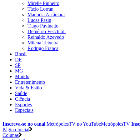
Mirelle Pinheiro
Tácio Lorran
Manoela Alcântara
Lucas Pasin
Tiago Pavinatto
Demétrio Vecchioli
Reinaldo Azevedo
Milena Teixeira
Rodrigo França
Brasil
DF
SP
MG
Mundo
Entretenimento
Vida & Estilo
Saúde
Ciência
Esportes
Especiais
Inscreva-se no canal
MetrópolesTV no
YouTube
MetrópolesTV
Insc
Página Inicial
Colunas