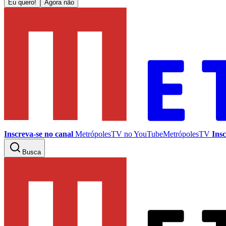
Eu quero!
Agora não
Inscreva-se no canal
MetrópolesTV no
YouTube
MetrópolesTV
Insc
Busca