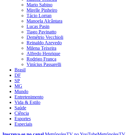
Mario Sabino
Mirelle Pinheiro
Tácio Lorran
Manoela Alcântara
Lucas Pasin
Tiago Pavinatto
Demétrio Vecchioli
Reinaldo Azevedo
Milena Teixeira
Alfredo Henrique
Rodrigo França
Vinícius Passarelli
Brasil
DF
SP
MG
Mundo
Entretenimento
Vida & Estilo
Saúde
Ciência
Esportes
Especiais
Inscreva-se no canal
MetrópolesTV no
YouTube
MetrópolesTV