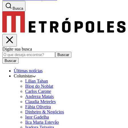
Busca
Digite sua busca
Buscar
Buscar
Últimas notícias
Colunistas
Lilian Tahan
Blog do Noblat
Carlos Carone
Andreza Matais
Claudia Meireles
Fábia Oliveira
Dinheiro & Negócios
Igor Gadelha
Ilca Maria Estevão
Isadora Teixeira