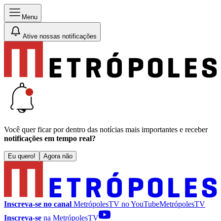
Menu
Ative nossas notificações
Você quer ficar por dentro das notícias mais importantes e receber
notificações em tempo real?
Eu quero!
Agora não
Inscreva-se no canal
MetrópolesTV no
YouTube
MetrópolesTV
Inscreva-se
na MetrópolesTV