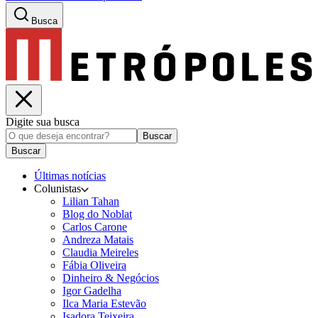
Busca
Digite sua busca
Buscar
Buscar
Últimas notícias
Colunistas
Lilian Tahan
Blog do Noblat
Carlos Carone
Andreza Matais
Claudia Meireles
Fábia Oliveira
Dinheiro & Negócios
Igor Gadelha
Ilca Maria Estevão
Isadora Teixeira