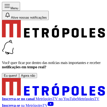
Menu
Ative nossas notificações
Você quer ficar por dentro das notícias mais importantes e receber
notificações em tempo real?
Eu quero!
Agora não
Inscreva-se no canal
MetrópolesTV no
YouTube
MetrópolesTV
Inscreva-se
na MetrópolesTV