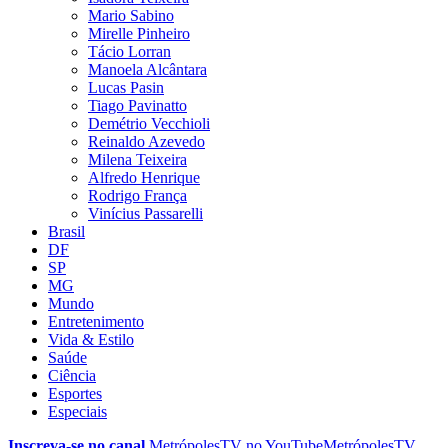
Mario Sabino
Mirelle Pinheiro
Tácio Lorran
Manoela Alcântara
Lucas Pasin
Tiago Pavinatto
Demétrio Vecchioli
Reinaldo Azevedo
Milena Teixeira
Alfredo Henrique
Rodrigo França
Vinícius Passarelli
Brasil
DF
SP
MG
Mundo
Entretenimento
Vida & Estilo
Saúde
Ciência
Esportes
Especiais
Inscreva-se no canal
MetrópolesTV no
YouTube
MetrópolesTV