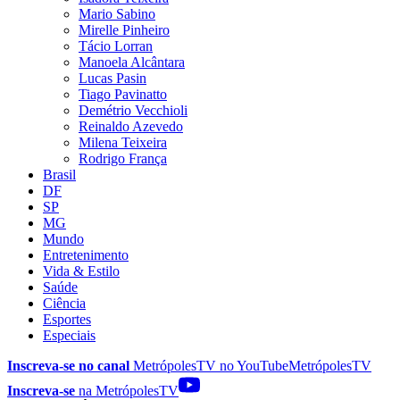
Mario Sabino
Mirelle Pinheiro
Tácio Lorran
Manoela Alcântara
Lucas Pasin
Tiago Pavinatto
Demétrio Vecchioli
Reinaldo Azevedo
Milena Teixeira
Rodrigo França
Brasil
DF
SP
MG
Mundo
Entretenimento
Vida & Estilo
Saúde
Ciência
Esportes
Especiais
Inscreva-se no canal
MetrópolesTV no
YouTube
MetrópolesTV
Inscreva-se
na MetrópolesTV