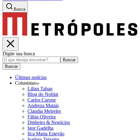
Busca
Digite sua busca
Buscar
Buscar
Últimas notícias
Colunistas
Lilian Tahan
Blog do Noblat
Carlos Carone
Andreza Matais
Claudia Meireles
Fábia Oliveira
Dinheiro & Negócios
Igor Gadelha
Ilca Maria Estevão
Isadora Teixeira