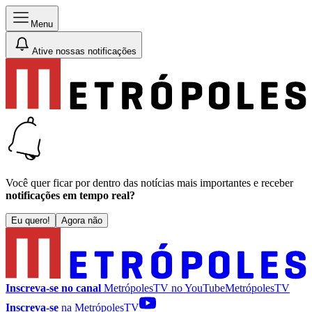
Menu
Ative nossas notificações
Você quer ficar por dentro das notícias mais importantes e receber
notificações em tempo real?
Eu quero!
Agora não
Inscreva-se no canal
MetrópolesTV no
YouTube
MetrópolesTV
Inscreva-se
na MetrópolesTV