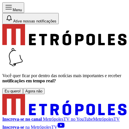
Menu
Ative nossas notificações
Você quer ficar por dentro das notícias mais importantes e receber
notificações em tempo real?
Eu quero!
Agora não
Inscreva-se no canal
MetrópolesTV no
YouTube
MetrópolesTV
Inscreva-se
na MetrópolesTV