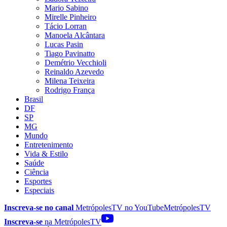
Mario Sabino
Mirelle Pinheiro
Tácio Lorran
Manoela Alcântara
Lucas Pasin
Tiago Pavinatto
Demétrio Vecchioli
Reinaldo Azevedo
Milena Teixeira
Rodrigo França
Brasil
DF
SP
MG
Mundo
Entretenimento
Vida & Estilo
Saúde
Ciência
Esportes
Especiais
Inscreva-se no canal
MetrópolesTV no
YouTube
MetrópolesTV
Inscreva-se
na MetrópolesTV