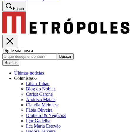
Busca
Digite sua busca
Buscar
Buscar
Últimas notícias
Colunistas
Lilian Tahan
Blog do Noblat
Carlos Carone
Andreza Matais
Claudia Meireles
Fábia Oliveira
Dinheiro & Negócios
Igor Gadelha
Ilca Maria Estevão
Isadora Teixeira