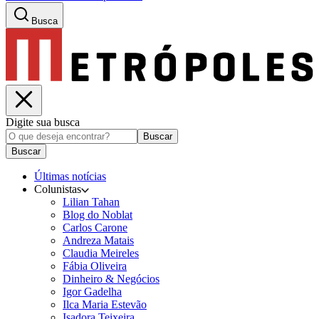
Busca
Digite sua busca
Buscar
Buscar
Últimas notícias
Colunistas
Lilian Tahan
Blog do Noblat
Carlos Carone
Andreza Matais
Claudia Meireles
Fábia Oliveira
Dinheiro & Negócios
Igor Gadelha
Ilca Maria Estevão
Isadora Teixeira