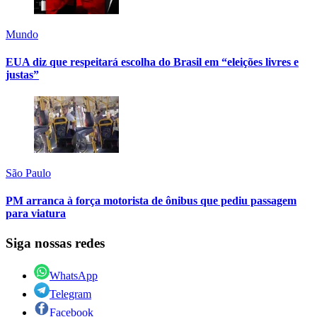
Mundo
EUA diz que respeitará escolha do Brasil em “eleições livres e
justas”
São Paulo
PM arranca à força motorista de ônibus que pediu passagem
para viatura
Siga nossas redes
WhatsApp
Telegram
Facebook