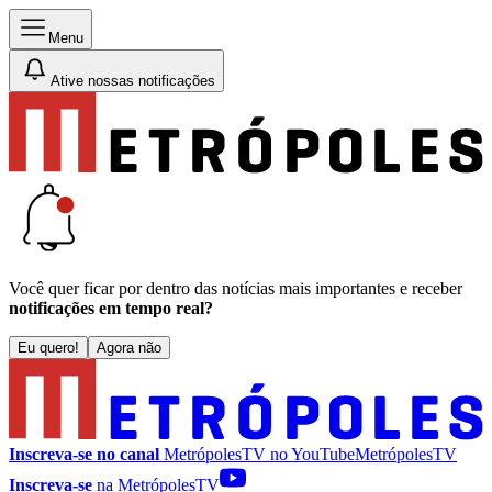
Menu
Ative nossas notificações
Você quer ficar por dentro das notícias mais importantes e receber
notificações em tempo real?
Eu quero!
Agora não
Inscreva-se no canal
MetrópolesTV no
YouTube
MetrópolesTV
Inscreva-se
na MetrópolesTV