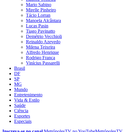
Mario Sabino
Mirelle Pinheiro
Tácio Lorran
Manoela Alcântara
Lucas Pasin
Tiago Pavinatto
Demétrio Vecchioli
Reinaldo Azevedo
Milena Teixeira
Alfredo Henrique
Rodrigo França
Vinícius Passarelli
Brasil
DF
SP
MG
Mundo
Entretenimento
Vida & Estilo
Saúde
Ciência
Esportes
Especiais
Inscreva-se no canal
MetrópolesTV no
YouTube
MetrópolesTV