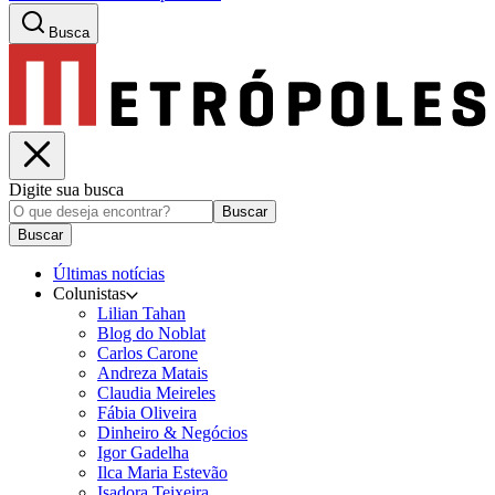
Busca
Digite sua busca
Buscar
Buscar
Últimas notícias
Colunistas
Lilian Tahan
Blog do Noblat
Carlos Carone
Andreza Matais
Claudia Meireles
Fábia Oliveira
Dinheiro & Negócios
Igor Gadelha
Ilca Maria Estevão
Isadora Teixeira