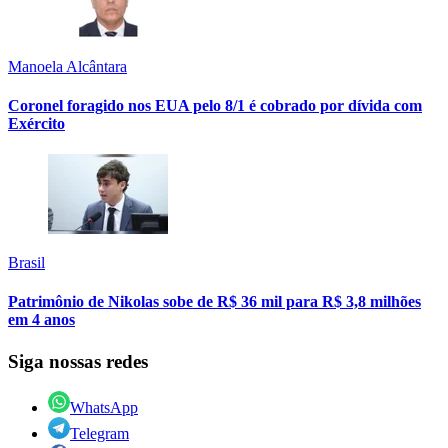
Manoela Alcântara
Coronel foragido nos EUA pelo 8/1 é cobrado por dívida com
Exército
Brasil
Patrimônio de Nikolas sobe de R$ 36 mil para R$ 3,8 milhões
em 4 anos
Siga nossas redes
WhatsApp
Telegram