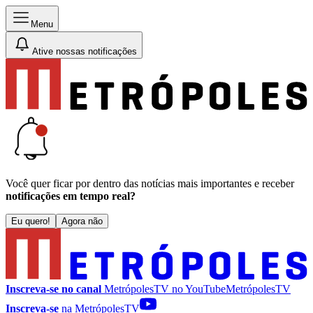
Menu
Ative nossas notificações
Você quer ficar por dentro das notícias mais importantes e receber
notificações em tempo real?
Eu quero!
Agora não
Inscreva-se no canal
MetrópolesTV no
YouTube
MetrópolesTV
Inscreva-se
na MetrópolesTV