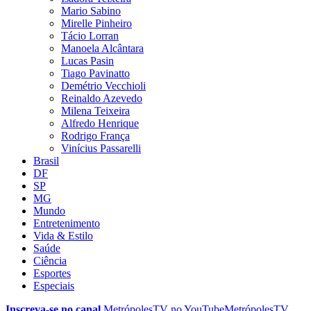
Mario Sabino
Mirelle Pinheiro
Tácio Lorran
Manoela Alcântara
Lucas Pasin
Tiago Pavinatto
Demétrio Vecchioli
Reinaldo Azevedo
Milena Teixeira
Alfredo Henrique
Rodrigo França
Vinícius Passarelli
Brasil
DF
SP
MG
Mundo
Entretenimento
Vida & Estilo
Saúde
Ciência
Esportes
Especiais
Inscreva-se no canal
MetrópolesTV no
YouTube
MetrópolesTV