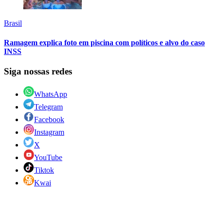
Brasil
Ramagem explica foto em piscina com políticos e alvo do caso
INSS
Siga nossas redes
WhatsApp
Telegram
Facebook
Instagram
X
YouTube
Tiktok
Kwai