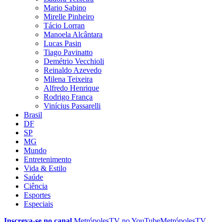
Mario Sabino
Mirelle Pinheiro
Tácio Lorran
Manoela Alcântara
Lucas Pasin
Tiago Pavinatto
Demétrio Vecchioli
Reinaldo Azevedo
Milena Teixeira
Alfredo Henrique
Rodrigo França
Vinícius Passarelli
Brasil
DF
SP
MG
Mundo
Entretenimento
Vida & Estilo
Saúde
Ciência
Esportes
Especiais
Inscreva-se no canal
MetrópolesTV no
YouTube
MetrópolesTV