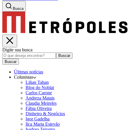
Busca
Digite sua busca
Buscar
Buscar
Últimas notícias
Colunistas
Lilian Tahan
Blog do Noblat
Carlos Carone
Andreza Matais
Claudia Meireles
Fábia Oliveira
Dinheiro & Negócios
Igor Gadelha
Ilca Maria Estevão
Isadora Teixeira