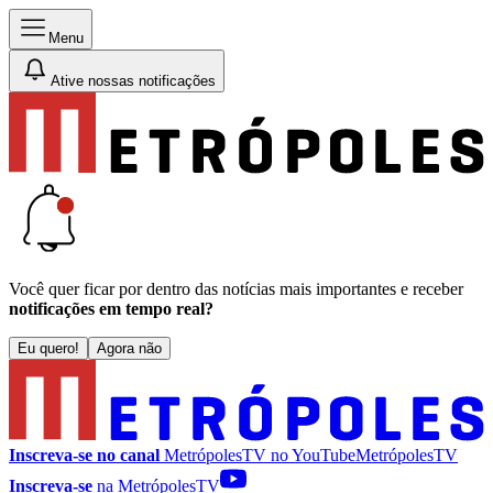
Menu
Ative nossas notificações
Você quer ficar por dentro das notícias mais importantes e receber
notificações em tempo real?
Eu quero!
Agora não
Inscreva-se no canal
MetrópolesTV no
YouTube
MetrópolesTV
Inscreva-se
na MetrópolesTV