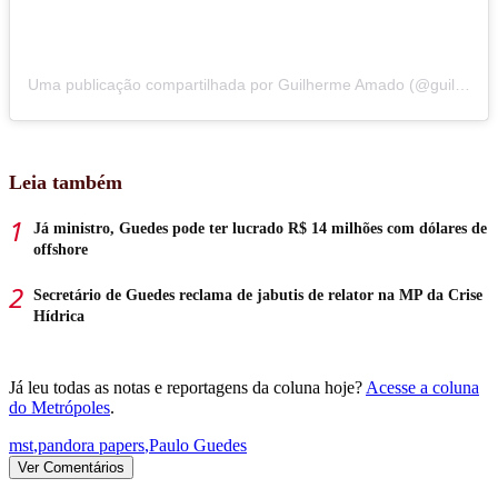
Uma publicação compartilhada por Guilherme Amado (@guilhermeamado)
Leia também
Já ministro, Guedes pode ter lucrado R$ 14 milhões com dólares de
offshore
Secretário de Guedes reclama de jabutis de relator na MP da Crise
Hídrica
Já leu todas as notas e reportagens da coluna hoje?
Acesse a coluna
do Metrópoles
.
mst
,
pandora papers
,
Paulo Guedes
Ver Comentários