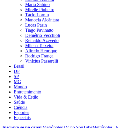
Mario Sabino
Mirelle Pinheiro
Tácio Lorran
Manoela Alcântara
Lucas Pasin
Tiago Pavinatto
Demétrio Vecchioli
Reinaldo Azevedo
Milena Teixeira
Alfredo Henrique
Rodrigo França
Vinícius Passarelli
Brasil
DF
SP
MG
Mundo
Entretenimento
Vida & Estilo
Saúde
Ciência
Esportes
Especiais
Inscreva-se no canal
MetrópolesTV no
YouTube
MetrópolesTV