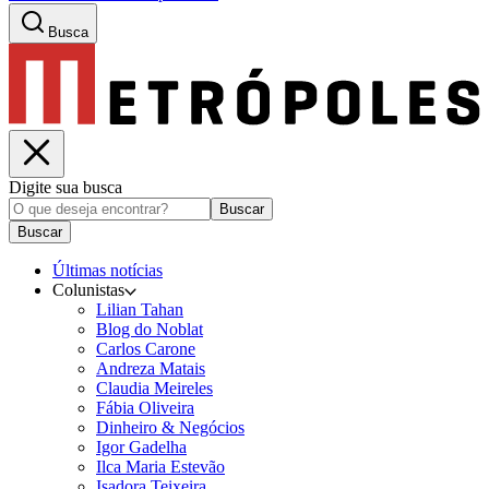
Busca
Digite sua busca
Buscar
Buscar
Últimas notícias
Colunistas
Lilian Tahan
Blog do Noblat
Carlos Carone
Andreza Matais
Claudia Meireles
Fábia Oliveira
Dinheiro & Negócios
Igor Gadelha
Ilca Maria Estevão
Isadora Teixeira