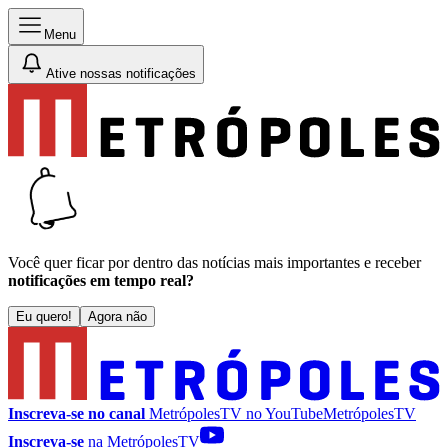
Menu
Ative nossas notificações
Você quer ficar por dentro das notícias mais importantes e receber
notificações em tempo real?
Eu quero!
Agora não
Inscreva-se no canal
MetrópolesTV no
YouTube
MetrópolesTV
Inscreva-se
na MetrópolesTV