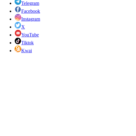
Telegram
Facebook
Instagram
X
YouTube
Tiktok
Kwai