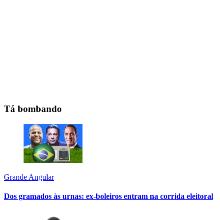
Tá bombando
Grande Angular
Dos gramados às urnas: ex-boleiros entram na corrida eleitoral