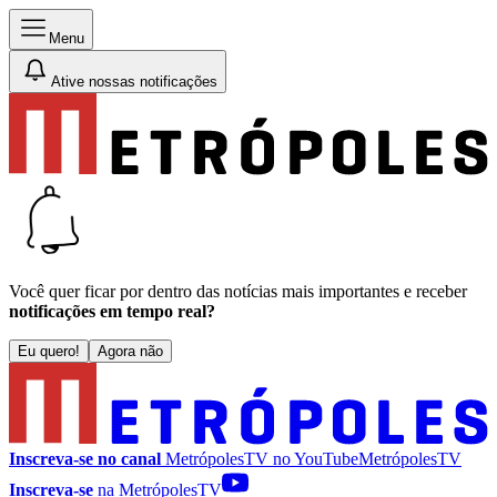
Menu
Ative nossas notificações
Você quer ficar por dentro das notícias mais importantes e receber
notificações em tempo real?
Eu quero!
Agora não
Inscreva-se no canal
MetrópolesTV no
YouTube
MetrópolesTV
Inscreva-se
na MetrópolesTV