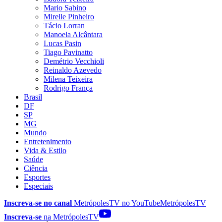
Mario Sabino
Mirelle Pinheiro
Tácio Lorran
Manoela Alcântara
Lucas Pasin
Tiago Pavinatto
Demétrio Vecchioli
Reinaldo Azevedo
Milena Teixeira
Rodrigo França
Brasil
DF
SP
MG
Mundo
Entretenimento
Vida & Estilo
Saúde
Ciência
Esportes
Especiais
Inscreva-se no canal
MetrópolesTV no
YouTube
MetrópolesTV
Inscreva-se
na MetrópolesTV