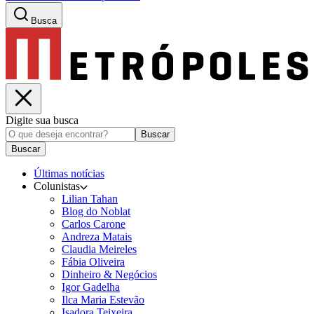
Busca
Digite sua busca
Buscar
Buscar
Últimas notícias
Colunistas
Lilian Tahan
Blog do Noblat
Carlos Carone
Andreza Matais
Claudia Meireles
Fábia Oliveira
Dinheiro & Negócios
Igor Gadelha
Ilca Maria Estevão
Isadora Teixeira