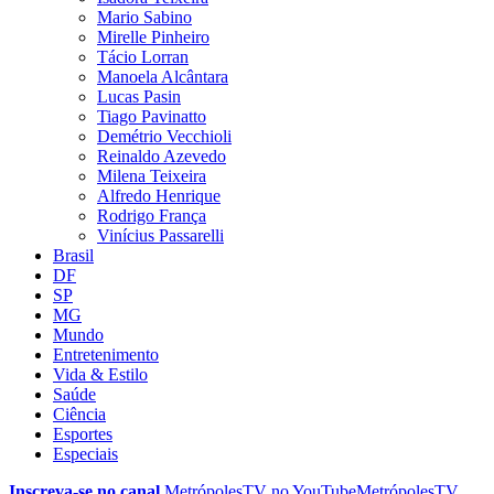
Mario Sabino
Mirelle Pinheiro
Tácio Lorran
Manoela Alcântara
Lucas Pasin
Tiago Pavinatto
Demétrio Vecchioli
Reinaldo Azevedo
Milena Teixeira
Alfredo Henrique
Rodrigo França
Vinícius Passarelli
Brasil
DF
SP
MG
Mundo
Entretenimento
Vida & Estilo
Saúde
Ciência
Esportes
Especiais
Inscreva-se no canal
MetrópolesTV no
YouTube
MetrópolesTV