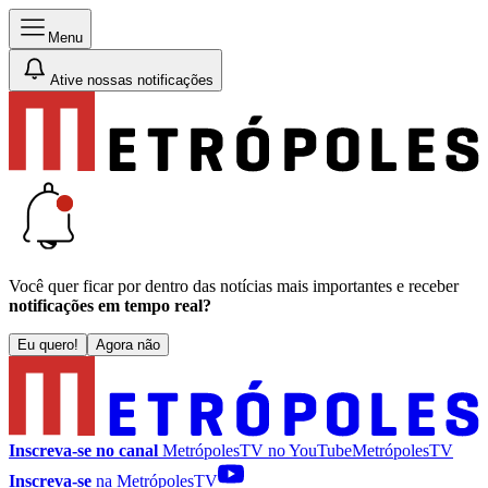
Menu
Ative nossas notificações
Você quer ficar por dentro das notícias mais importantes e receber
notificações em tempo real?
Eu quero!
Agora não
Inscreva-se no canal
MetrópolesTV no
YouTube
MetrópolesTV
Inscreva-se
na MetrópolesTV