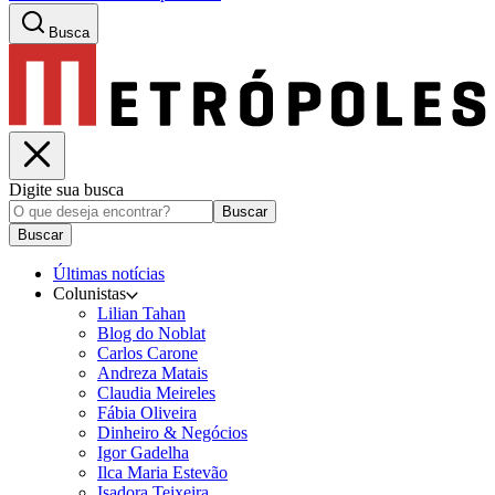
Busca
Digite sua busca
Buscar
Buscar
Últimas notícias
Colunistas
Lilian Tahan
Blog do Noblat
Carlos Carone
Andreza Matais
Claudia Meireles
Fábia Oliveira
Dinheiro & Negócios
Igor Gadelha
Ilca Maria Estevão
Isadora Teixeira