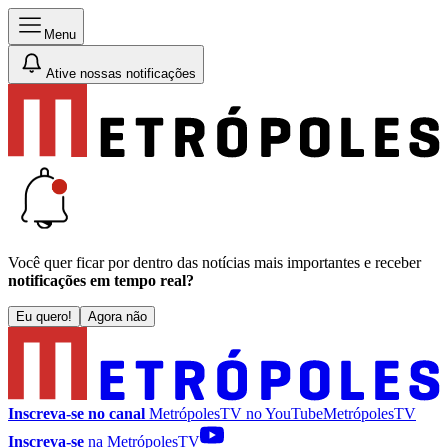
Menu
Ative nossas notificações
Você quer ficar por dentro das notícias mais importantes e receber
notificações em tempo real?
Eu quero!
Agora não
Inscreva-se no canal
MetrópolesTV no
YouTube
MetrópolesTV
Inscreva-se
na MetrópolesTV