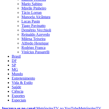
Mario Sabino
Mirelle Pinheiro
Tácio Lorran
Manoela Alcântara
Lucas Pasin
Tiago Pavinatto
Demétrio Vecchioli
Reinaldo Azevedo
Milena Teixeira
Alfredo Henrique
Rodrigo França
Vinícius Passarelli
Brasil
DF
SP
MG
Mundo
Entretenimento
Vida & Estilo
Saúde
Ciência
Esportes
Especiais
Inscreva-se no canal
MetrópolesTV no
YouTube
MetrópolesTV