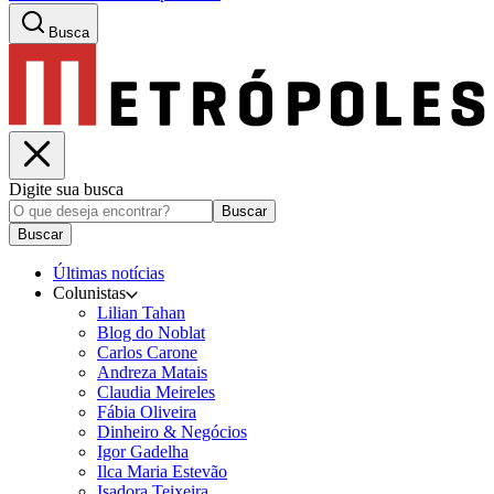
Busca
Digite sua busca
Buscar
Buscar
Últimas notícias
Colunistas
Lilian Tahan
Blog do Noblat
Carlos Carone
Andreza Matais
Claudia Meireles
Fábia Oliveira
Dinheiro & Negócios
Igor Gadelha
Ilca Maria Estevão
Isadora Teixeira