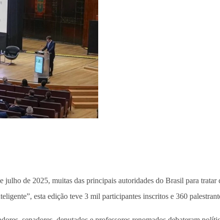
de julho de 2025, muitas das principais autoridades do Brasil para tra
igente”, esta edição teve 3 mil participantes inscritos e 360 palestran
dores, senadores, deputados e professores renomados debateram política, d