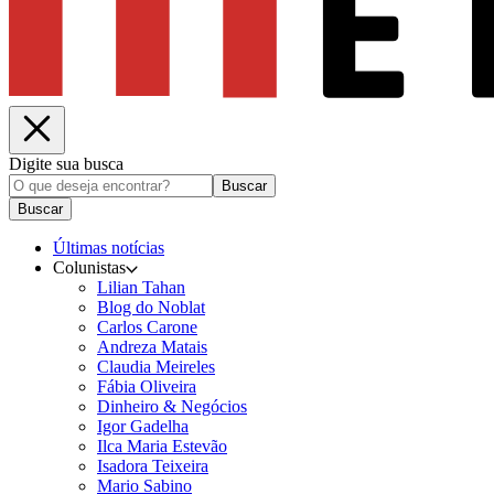
Digite sua busca
Buscar
Buscar
Últimas notícias
Colunistas
Lilian Tahan
Blog do Noblat
Carlos Carone
Andreza Matais
Claudia Meireles
Fábia Oliveira
Dinheiro & Negócios
Igor Gadelha
Ilca Maria Estevão
Isadora Teixeira
Mario Sabino