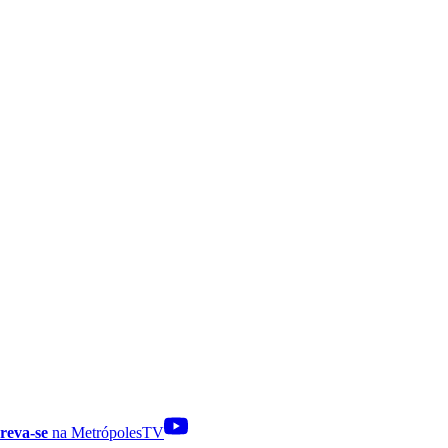
reva-se
na MetrópolesTV