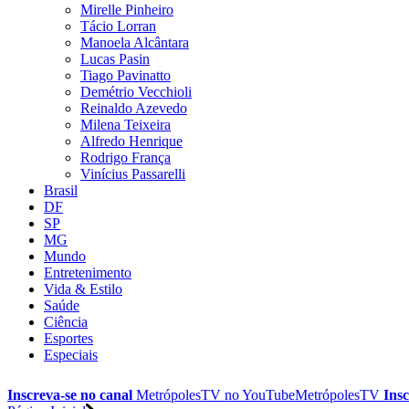
Mirelle Pinheiro
Tácio Lorran
Manoela Alcântara
Lucas Pasin
Tiago Pavinatto
Demétrio Vecchioli
Reinaldo Azevedo
Milena Teixeira
Alfredo Henrique
Rodrigo França
Vinícius Passarelli
Brasil
DF
SP
MG
Mundo
Entretenimento
Vida & Estilo
Saúde
Ciência
Esportes
Especiais
Inscreva-se no canal
MetrópolesTV no
YouTube
MetrópolesTV
Insc