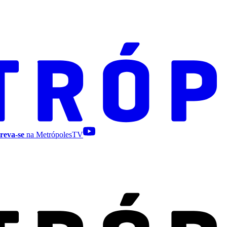
reva-se
na MetrópolesTV