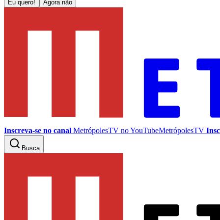
Eu quero!
Agora não
Inscreva-se no canal
MetrópolesTV no
YouTube
MetrópolesTV
Insc
Busca