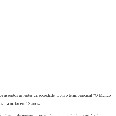
tar de assuntos urgentes da sociedade. Com o tema principal “O Mundo
tes – a maior em 13 anos.
ireito, democracia, sustentabilidade, inteligência artificial,